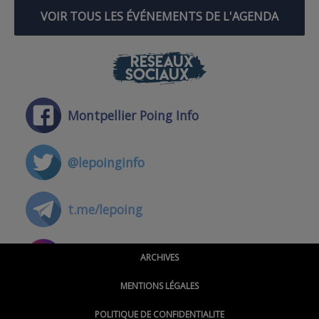
VOIR TOUS LES ÉVÉNEMENTS DE L'AGENDA
RÉSEAUX
SOCIAUX
Montpellier Poing Info
@lepoinginfo
t.me/lepoing
@montpellierpoinginfo
ARCHIVES
MENTIONS LÉGALES
@lepoinginfo.bsky.social
POLITIQUE DE CONFIDENTIALITE