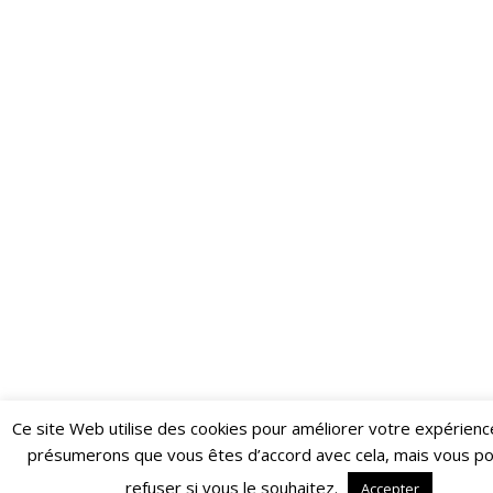
Ce site Web utilise des cookies pour améliorer votre expérienc
Restez informé·e des dernières actualités du Poing !
présumerons que vous êtes d’accord avec cela, mais vous p
ABONNEZ-VOUS À LA NEWSLETTER
refuser si vous le souhaitez.
Accepter