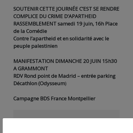
SOUTENIR CETTE JOURNÉE C’EST SE RENDRE
COMPLICE DU CRIME D’APARTHEID
RASSEMBLEMENT samedi 19 juin, 16h Place
de la Comédie
Contre l’apartheid et en solidarité avec le
peuple palestinien
MANIFESTATION DIMANCHE 20 JUIN 15h30
A GRAMMONT
RDV Rond point de Madrid – entrée parking
Décathlon (Odysseum
)
Campagne BDS France Montpellier
Nos articles sont gratuits car nous
pensons que la presse