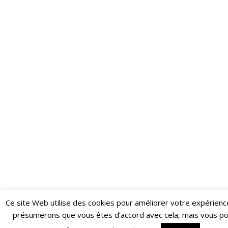
Ce site Web utilise des cookies pour améliorer votre expérienc
Restez informé·e des dernières actualités du Poing !
présumerons que vous êtes d’accord avec cela, mais vous p