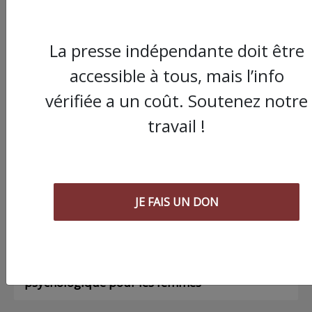
La presse indépendante doit être
accessible à tous, mais l’info
Commander le dernier numéro papier du
Poing !
vérifiée a un coût. Soutenez notre
travail !
Voir tous les numéros papier
AGORA
JE FAIS UN DON
03/08/2026
Chronique ” Gaza Urgence Déplacé.e.s” |
Compte rendus des ateliers de soutien
psychologique pour les femmes