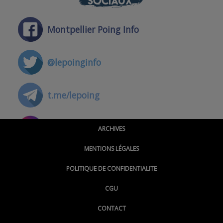
SOCIAUX
Montpellier Poing Info
@lepoinginfo
t.me/lepoing
@montpellierpoinginfo
ARCHIVES
MENTIONS LÉGALES
@lepoinginfo.bsky.social
POLITIQUE DE CONFIDENTIALITE
CGU
@LePoingMontpellier
CONTACT