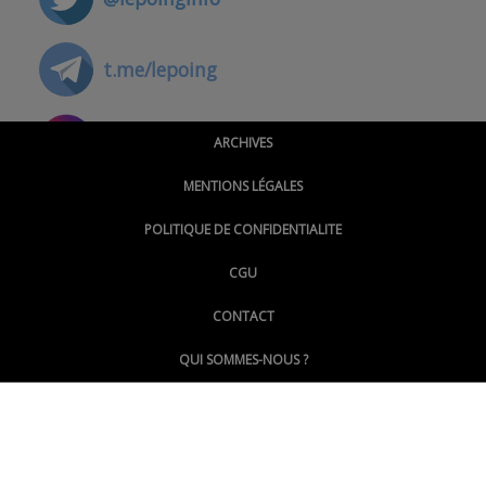
t.me/lepoing
@montpellierpoinginfo
ARCHIVES
MENTIONS LÉGALES
@lepoinginfo.bsky.social
POLITIQUE DE CONFIDENTIALITE
CGU
@LePoingMontpellier
CONTACT
QUI SOMMES-NOUS ?