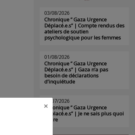
03/08/2026
Chronique ” Gaza Urgence
Déplacé.e.s” | Compte rendus des
ateliers de soutien
psychologique pour les femmes
01/08/2026
Chronique ” Gaza Urgence
Déplacé.e.s” | Gaza n’a pas
besoin de déclarations
d’inquiétude
29/07/2026
×
Chronique ” Gaza Urgence
Déplacé.e.s” | Je ne sais plus quoi
écrire