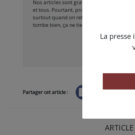
Nos articles sont gratuits car nous penson
et tous. Pourtant, produire une information
surtout quand on refuse d’être aux ordres 
tombe bien, ça ne tient qu’à vous :
La presse 
Partager cet article :
ARTICLE