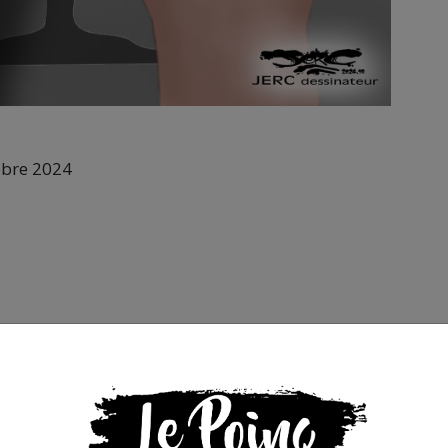
obre 2024
liprane #Macronisme