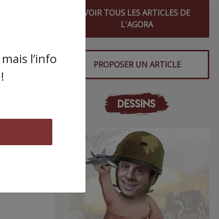
s
VOIR TOUS LES ARTICLES DE
L'AGORA
mais l’info
PROPOSER UN ARTICLE
!
DESSINS