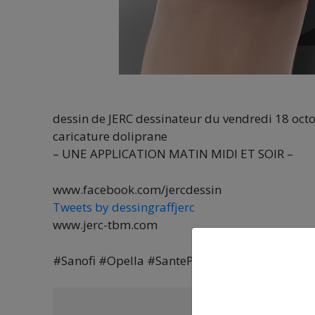
dessin de JERC dessinateur du vendredi 18 oct
caricature doliprane
– UNE APPLICATION MATIN MIDI ET SOIR –
www.facebook.com/jercdessin
Tweets by dessingraffjerc
www.jerc-tbm.com
#Sanofi #Opella #SantePublique #Sante #Do