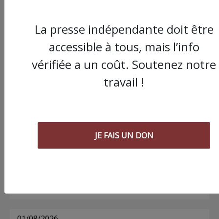
La presse indépendante doit être
Commander le dernier numéro papier du
accessible à tous, mais l’info
Poing !
vérifiée a un coût. Soutenez notre
travail !
Voir tous les numéros papier
AGORA
JE FAIS UN DON
03/08/2026
Chronique ” Gaza Urgence Déplacé.e.s” |
Compte rendus des ateliers de soutien
psychologique pour les femmes
01/08/2026