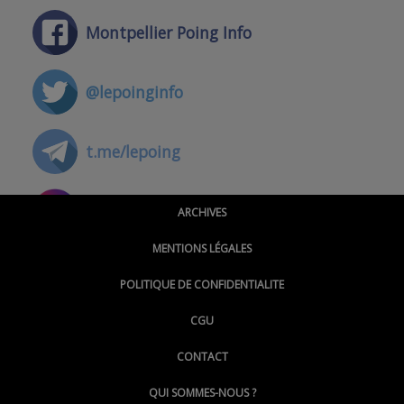
Montpellier Poing Info
@lepoinginfo
t.me/lepoing
@montpellierpoinginfo
ARCHIVES
MENTIONS LÉGALES
@lepoinginfo.bsky.social
POLITIQUE DE CONFIDENTIALITE
CGU
@LePoingMontpellier
CONTACT
QUI SOMMES-NOUS ?