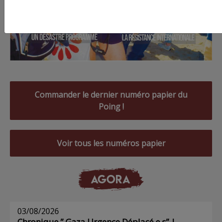
Commander le dernier numéro papier du
Poing !
Voir tous les numéros papier
AGORA
03/08/2026
Chronique ” Gaza Urgence Déplacé.e.s” |