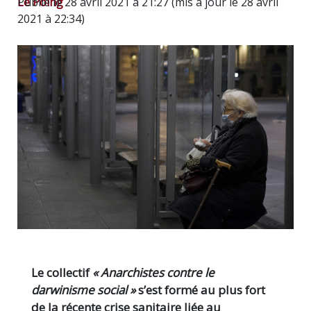
Le Poing
Publié le 28 avril 2021 à 21:27 (mis à jour le 28 avril
2021 à 22:34)
Le collectif
« Anarchistes contre le
darwinisme social »
s’est formé au plus fort
de la récente crise sanitaire liée au