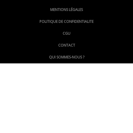
MENTIONS LÉGALES
@lepoinginfo.bsky.social
POLITIQUE DE CONFIDENTIALITE
CGU
@LePoingMontpellier
CONTACT
QUI SOMMES-NOUS ?