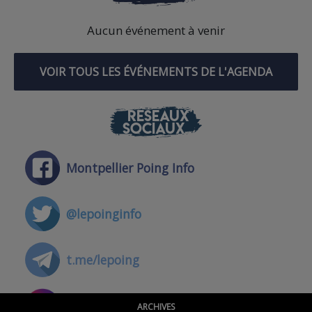
Aucun événement à venir
VOIR TOUS LES ÉVÉNEMENTS DE L'AGENDA
RÉSEAUX
SOCIAUX
Montpellier Poing Info
@lepoinginfo
t.me/lepoing
@montpellierpoinginfo
ARCHIVES