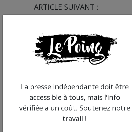
ARTICLE SUIVANT :
Montpellier : un appe
La presse indépendante doit être
national à manifeste
accessible à tous, mais l’info
dans le Clapas pour l
samedi 10 décembre
vérifiée a un coût. Soutenez notre
travail !