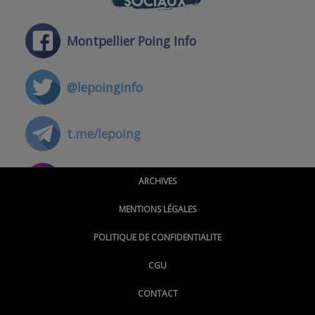
SOCIAUX
Montpellier Poing Info
@lepoinginfo
t.me/lepoing
@montpellierpoinginfo
ARCHIVES
MENTIONS LÉGALES
@lepoinginfo.bsky.social
POLITIQUE DE CONFIDENTIALITE
CGU
@LePoingMontpellier
CONTACT