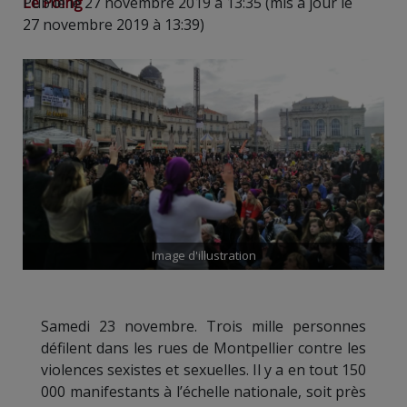
Le Poing
Publié le 27 novembre 2019 à 13:35 (mis à jour le
27 novembre 2019 à 13:39)
Image d'illustration
Samedi 23 novembre. Trois mille personnes
défilent dans les rues de Montpellier contre les
violences sexistes et sexuelles. Il y a en tout 150
000 manifestants à l’échelle nationale, soit près