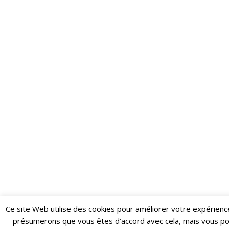
Ce site Web utilise des cookies pour améliorer votre expérienc
Restez informé·e des dernières actualités du Poing !
présumerons que vous êtes d’accord avec cela, mais vous p