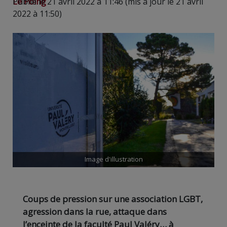
Le Poing
Publié le 21 avril 2022 à 11:46 (mis à jour le 21 avril
2022 à 11:50)
Image d'illustration
Coups de pression sur une association LGBT,
agression dans la rue, attaque dans
l’enceinte de la faculté Paul Valéry… à