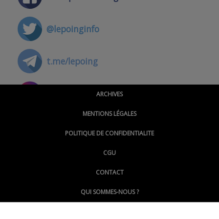
@lepoinginfo
t.me/lepoing
@montpellierpoinginfo
ARCHIVES
MENTIONS LÉGALES
@lepoinginfo.bsky.social
POLITIQUE DE CONFIDENTIALITE
CGU
@LePoingMontpellier
CONTACT
QUI SOMMES-NOUS ?