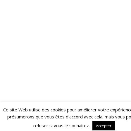
Ce site Web utilise des cookies pour améliorer votre expérienc
Restez informé·e des dernières actualités du Poing !
présumerons que vous êtes d’accord avec cela, mais vous p
ABONNEZ-VOUS À LA NEWSLETTER
refuser si vous le souhaitez.
Accepter