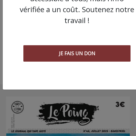
vérifiée a un coût. Soutenez notre
Marche contre les
travail !
violences sexistes à
Montpellier "On n'es
seules, on a du pouvo
JE FAIS UN DON