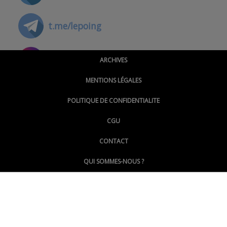
t.me/lepoing
@montpellierpoinginfo
ARCHIVES
MENTIONS LÉGALES
@lepoinginfo.bsky.social
POLITIQUE DE CONFIDENTIALITE
CGU
@LePoingMontpellier
CONTACT
QUI SOMMES-NOUS ?