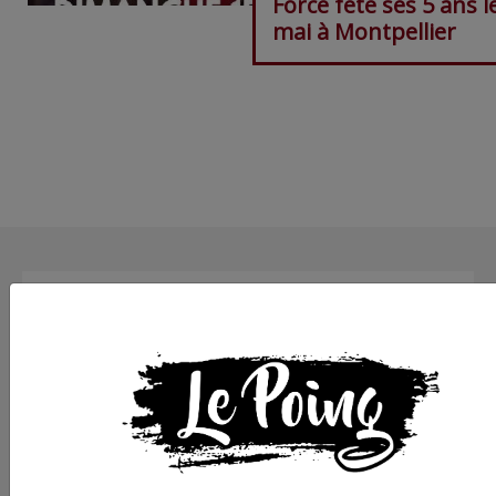
Force fête ses 5 ans l
mai à Montpellier