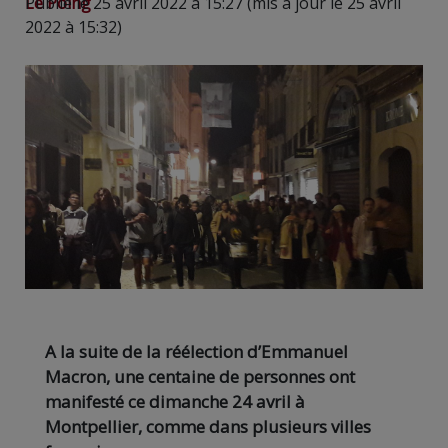
Le Poing
Publié le 25 avril 2022 à 15:27 (mis à jour le 25 avril
2022 à 15:32)
A la suite de la réélection d’Emmanuel
Macron, une centaine de personnes ont
manifesté ce dimanche 24 avril à
Montpellier, comme dans plusieurs villes