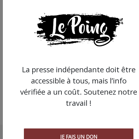
Montpellier : à
l'université Paul Valér
mouvement étudiant
La presse indépendante doit être
n'aura pas pris, mais
prépare sa rentrée
accessible à tous, mais l’info
vérifiée a un coût. Soutenez notre
travail !
JE FAIS UN DON