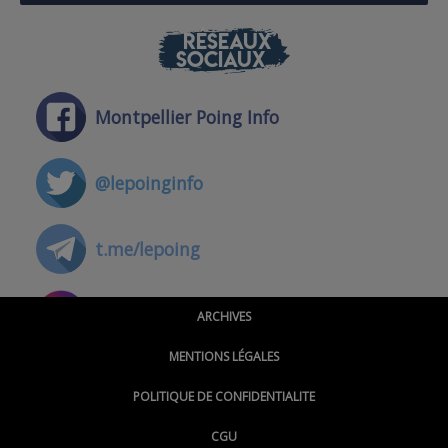
RÉSEAUX
SOCIAUX
Montpellier Poing Info
@lepoinginfo
t.me/lepoing
@montpellierpoinginfo
ARCHIVES
MENTIONS LÉGALES
@lepoinginfo.bsky.social
POLITIQUE DE CONFIDENTIALITE
CGU
@LePoingMontpellier