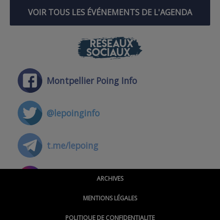
VOIR TOUS LES ÉVÉNEMENTS DE L'AGENDA
RÉSEAUX
SOCIAUX
Montpellier Poing Info
@lepoinginfo
t.me/lepoing
@montpellierpoinginfo
ARCHIVES
MENTIONS LÉGALES
@lepoinginfo.bsky.social
POLITIQUE DE CONFIDENTIALITE