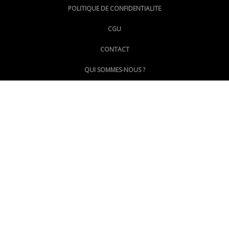
@lepoinginfo.bsky.social
POLITIQUE DE CONFIDENTIALITE
CGU
@LePoingMontpellier
CONTACT
QUI SOMMES-NOUS ?