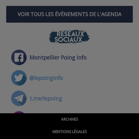
VOIR TOUS LES ÉVÉNEMENTS DE L'AGENDA
RÉSEAUX
SOCIAUX
Montpellier Poing Info
@lepoinginfo
t.me/lepoing
@montpellierpoinginfo
ARCHIVES
MENTIONS LÉGALES