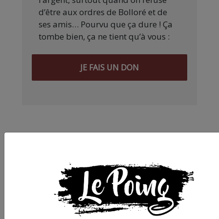
d’être aux ordres de Bolloré et de
ses amis… Pourvu que ça dure ! Ça
tombe bien, ça ne tient qu’à vous :
JE FAIS UN DON
Partager
cet article :
ARTICLE SUIVANT :