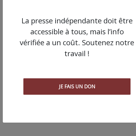
La presse indépendante doit être
accessible à tous, mais l’info
vérifiée a un coût. Soutenez notre
travail !
À Montpellier, desce
de police contre des
sans-papiers venus 
JE FAIS UN DON
contre sommet Franc
Afrique