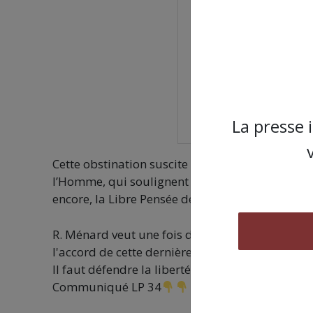
La presse 
Cette obstination suscite l’opposition d’associ
l’Homme, qui soulignent à chaque fois l’entorse
encore, la Libre Pensée dénonce dans un co
R. Ménard veut une fois de plus pousser à la rup
l'accord de cette dernière bien sur.
Il faut défendre la liberté de conscience !
Communiqué LP 34
pic.twitter.com/p