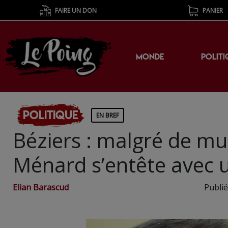
FAIRE UN DON
PANIER
MONDE
POLITI
Politique
EN BREF
Béziers : malgré de mu
Ménard s’entête avec 
Elian Barascud
Publié