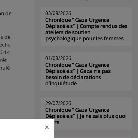
on de
03/08/2026
Chronique ” Gaza Urgence
Déplacé.e.s” | Compte rendus des
ateliers de soutien
és de
psychologique pour les femmes
rèche
2014
01/08/2026
rêt
Chronique ” Gaza Urgence
nnulé
Déplacé.e.s” | Gaza n’a pas
besoin de déclarations
d’inquiétude
29/07/2026
Chronique ” Gaza Urgence
Déplacé.e.s” | Je ne sais plus quoi
écrire
×