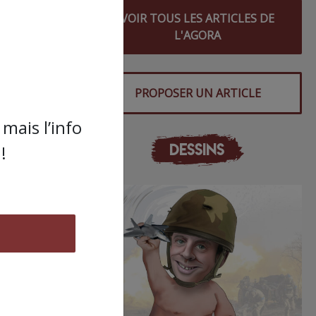
VOIR TOUS LES ARTICLES DE
L'AGORA
PROPOSER UN ARTICLE
mais l’info
DESSINS
!
année
se…