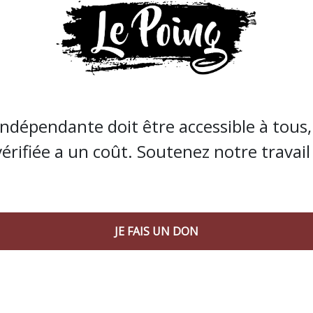
indépendante doit être accessible à tous, 
vérifiée a un coût. Soutenez notre travail 
ations comme la Libre Pensée ou la Ligue des droits de
 au principe de neutralité des bâtiments publics. Cette 
mmuniqué
“une politique de division de la population”
.
JE FAIS UN DON
ture avec la loi de 1905, pour rétablir le lien avec l'Egli
Rw9V8Odnk