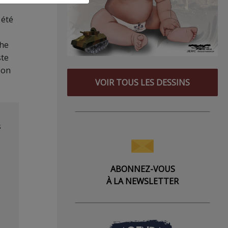
 été
che
ste
ion
VOIR TOUS LES DESSINS
s
ABONNEZ-VOUS
À LA NEWSLETTER