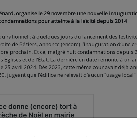
Ménard, organise le 29 novembre une nouvelle inaugurati
t condamnations pour atteinte à la laïcité depuis 2014
 du rationnel : à quelques jours du lancement des festivit
oite de Béziers, annonce (encore) l’inauguration d’une c
mbre prochain. Et ce, malgré huit condamnations depuis 
s Églises et de l’État. La dernière en date remonte à un ar
le 25 avril 2024. Dès 2023, cette même cour avait déjà a
0, jugeant que l’édifice ne relevait d’aucun “usage local”