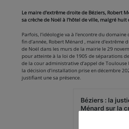
Le maire d’extrême droite de Béziers, Robert 
sa crèche de Noël à l’hôtel de ville, malgré hui
Parfois, l’idéologie va à l’encontre du domaine
fin d’année, Robert Ménard , maire d’extrême dr
de Noël dans les murs de la mairie le 29 nove
pour atteinte à la loi de 1905 de séparations de
de la cour administrative d’appel de Toulouse 
la décision d’installation prise en décembre 202
justifiant une sa présence.