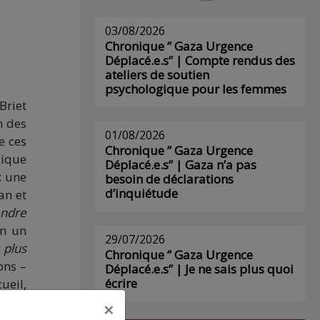
03/08/2026
Chronique ” Gaza Urgence
Déplacé.e.s” | Compte rendus des
ateliers de soutien
psychologique pour les femmes
Briet
n des
01/08/2026
e ces
Chronique ” Gaza Urgence
dique
Déplacé.e.s” | Gaza n’a pas
: une
besoin de déclarations
d’inquiétude
an et
endre
in un
29/07/2026
 plus
Chronique ” Gaza Urgence
ons –
Déplacé.e.s” | Je ne sais plus quoi
écrire
ueil,
taine
×