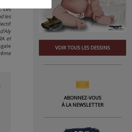
ir la
. Les
d les
ectif
 d’Aly
RA et
agale
VOIR TOUS LES DESSINS
trême
s
ABONNEZ-VOUS
À LA NEWSLETTER