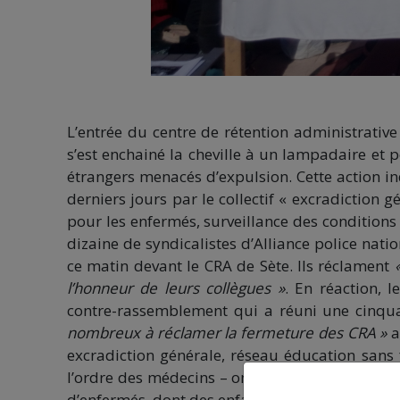
L’entrée du centre de rétention administrative 
s’est enchainé la cheville à un lampadaire et 
étrangers menacés d’expulsion. Cette action i
derniers jours par le collectif « excradiction gé
pour les enfermés, surveillance des conditions 
dizaine de syndicalistes d’Alliance police nati
ce matin devant le CRA de Sète. Ils réclament
l’honneur de leurs collègues »
. En réaction, 
contre-rassemblement qui a réuni une cinqu
nombreux à réclamer la fermeture des CRA »
a
excradiction générale, réseau éducation sans f
l’ordre des médecins – ont pris la parole pour 
d’enfermés, dont des enfants, du CRA de Sète.