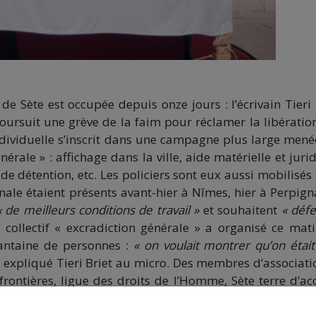
de Sète est occupée depuis onze jours : l’écrivain Tieri 
poursuit une grève de la faim pour réclamer la libératio
ndividuelle s’inscrit dans une campagne plus large mené
nérale » : affichage dans la ville, aide matérielle et juri
de détention, etc. Les policiers sont eux aussi mobilisés 
onale étaient présents avant-hier à Nîmes, hier à Perpign
« de meilleurs conditions de travail »
et souhaitent
« déf
le collectif « excradiction générale » a organisé ce mat
antaine de personnes :
« on voulait montrer qu’on était
 expliqué Tieri Briet au micro. Des membres d’associati
rontières, ligue des droits de l’Homme, Sète terre d’acc
alerter la population sur les conditions de vie de la ving