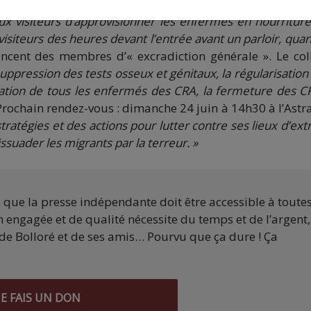
 représailles, la PAF a refusé à l’un d’entre eux de recevo
aux visiteurs d’approvisionner les enfermés en nourriture
 visiteurs des heures devant l’entrée avant un parloir, quan
cent des membres d’« excradiction générale ». Le coll
 suppression des tests osseux et génitaux, la régularisation
ération de tous les enfermés des CRA, la fermeture des C
 Prochain rendez-vous : dimanche 24 juin à 14h30 à l’Astr
stratégies et des actions pour lutter contre ses lieux d’ex
ssuader les migrants par la terreur. »
s que la presse indépendante doit être accessible à toute
 engagée et de qualité nécessite du temps et de l’argent,
de Bolloré et de ses amis… Pourvu que ça dure ! Ça
JE FAIS UN DON