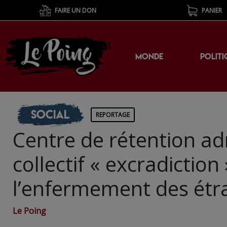
FAIRE UN DON
PANIER
MONDE
POLITI
Social
REPORTAGE
Centre de rétention adm
collectif « excradiction
l’enfermement des étr
Le Poing