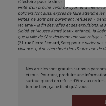
réfectoire pour le dîner le 16 juin dernier.
« En
visite d’un proche venu de Lyon et a interdit 
policiers font aussi exprès de faire attendre les
visites ne sont pas purement refusées »
dénon
réclame
« la fin des rafles et des expulsions, la
Sibidé et Moussa Kanté
[deux enfants]
, la lib
que la ville de Sète devienne une ville refuge »
.
(21 rue Pierre Sémard, Sète) pour
« parler des 
violence, qui ne cherchent rien d’autre que de di
Nos articles sont gratuits car nous penson
et tous. Pourtant, produire une information
surtout quand on refuse d’être aux ordres 
tombe bien, ça ne tient qu’à vous :