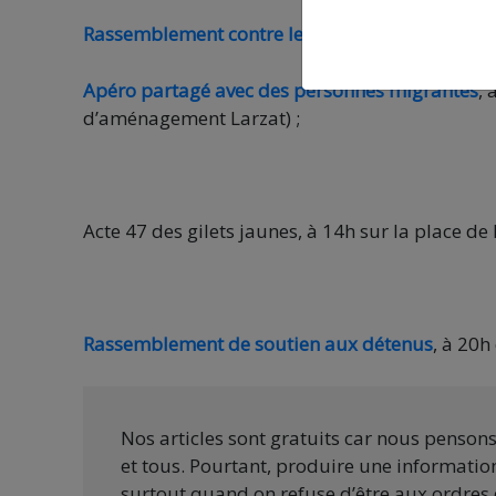
Rassemblement contre les pesticides
, à 18h30 
Apéro partagé avec des personnes migrantes
,
d’aménagement Larzat) ;
Acte 47 des gilets jaunes, à 14h sur la place de
Rassemblement de soutien aux détenus
, à 20h
Nos articles sont gratuits car nous penson
et tous. Pourtant, produire une information
surtout quand on refuse d’être aux ordres 