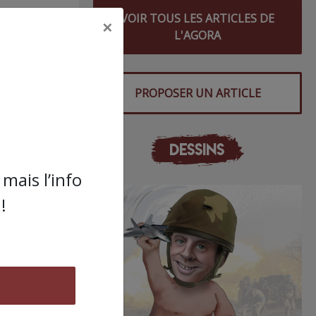
VOIR TOUS LES ARTICLES DE
×
L'AGORA
PROPOSER UN ARTICLE
DESSINS
0 rue
mais l’info
!