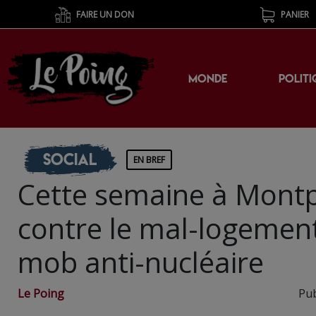
FAIRE UN DON
PANIER
MONDE
POLITI
Social
EN BREF
Cette semaine à Montpel
contre le mal-logement 
mob anti-nucléaire
Le Poing
Pub