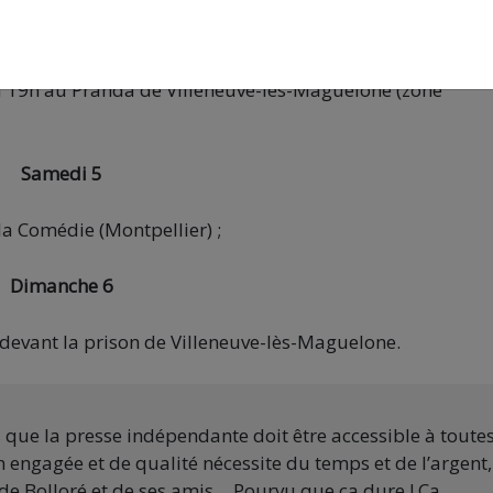
sur la place de la Comédie de Montpellier ;
 à 19h au Prahda de Villeneuve-lès-Maguelone (zone
Samedi 5
 la Comédie (Montpellier) ;
Dimanche 6
 devant la prison de Villeneuve-lès-Maguelone.
s que la presse indépendante doit être accessible à toute
 engagée et de qualité nécessite du temps et de l’argent,
de Bolloré et de ses amis… Pourvu que ça dure ! Ça