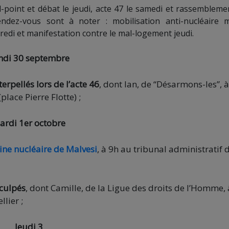
nd-point et débat le jeudi, acte 47 le samedi et rassembleme
ndez-vous sont à noter : mobilisation anti-nucléaire m
edi et manifestation contre le mal-logement jeudi.
ndi 30 septembre
rpellés lors de l’acte 46
, dont Ian, de “Désarmons-les”, 
lace Pierre Flotte) ;
ardi 1er octobre
ine nucléaire de Malvesi
, à 9h au tribunal administratif 
nculpés
, dont Camille, de la Ligue des droits de l’Homme, 
lier ;
Jeudi 3