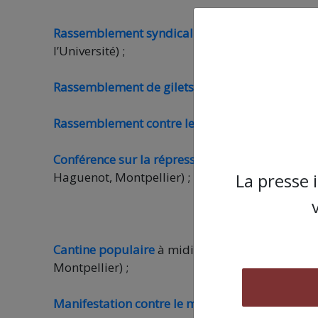
Rassemblement syndical suite au suicide d’une
l’Université) ;
Rassemblement de gilets jaunes au rond-poin
Rassemblement contre les violences sexistes
, à
Conférence sur la répression des gilets jaunes
a
La presse 
Haguenot, Montpellier) ;
Cantine populaire
à midi au centre d’actions s
Montpellier) ;
Manifestation contre le mal logement
, à 17h30