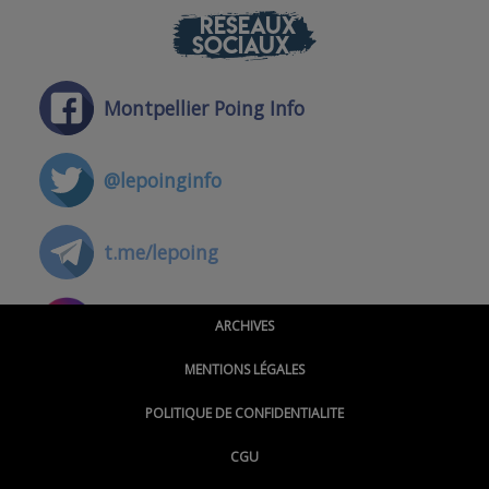
RÉSEAUX
SOCIAUX
Montpellier Poing Info
@lepoinginfo
t.me/lepoing
@montpellierpoinginfo
ARCHIVES
MENTIONS LÉGALES
@lepoinginfo.bsky.social
POLITIQUE DE CONFIDENTIALITE
CGU
@LePoingMontpellier