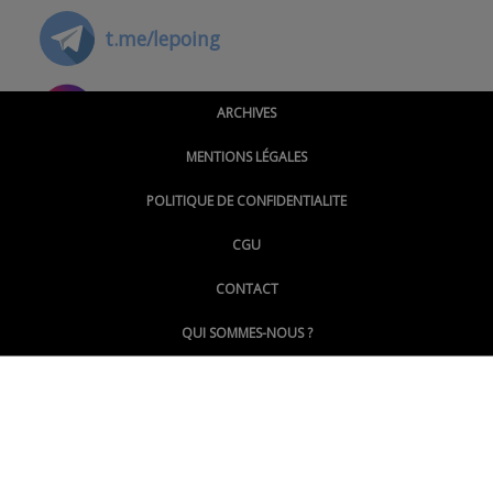
t.me/lepoing
@montpellierpoinginfo
ARCHIVES
MENTIONS LÉGALES
@lepoinginfo.bsky.social
POLITIQUE DE CONFIDENTIALITE
CGU
@LePoingMontpellier
CONTACT
QUI SOMMES-NOUS ?