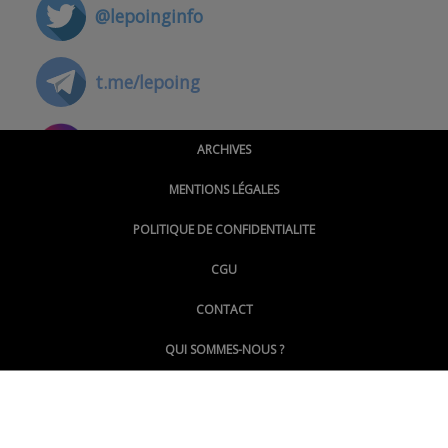
@lepoinginfo
t.me/lepoing
@montpellierpoinginfo
ARCHIVES
MENTIONS LÉGALES
@lepoinginfo.bsky.social
POLITIQUE DE CONFIDENTIALITE
CGU
@LePoingMontpellier
CONTACT
QUI SOMMES-NOUS ?