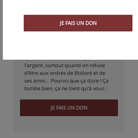
Nos articles sont gratuits car nous
JE FAIS UN DON
pensons que la presse
indépendante doit être accessible à
toutes et tous. Pourtant, produire
une information engagée et de
qualité nécessite du temps et de
l’argent, surtout quand on refuse
d’être aux ordres de Bolloré et de
ses amis… Pourvu que ça dure ! Ça
tombe bien, ça ne tient qu’à vous :
JE FAIS UN DON