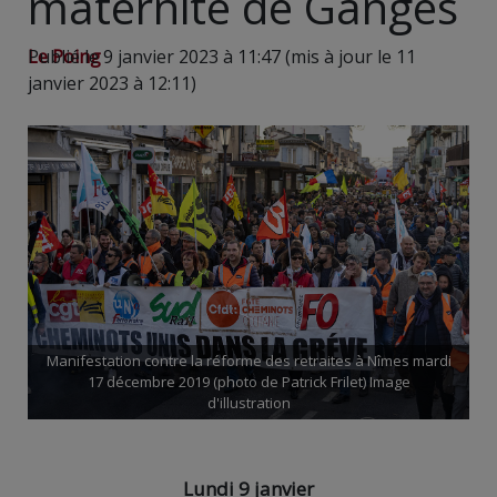
maternité de Ganges
Le Poing
Publié le 9 janvier 2023 à 11:47 (mis à jour le 11
janvier 2023 à 12:11)
Manifestation contre la réforme des retraites à Nîmes mardi
17 décembre 2019 (photo de Patrick Frilet) Image
d'illustration
Lundi 9 janvier