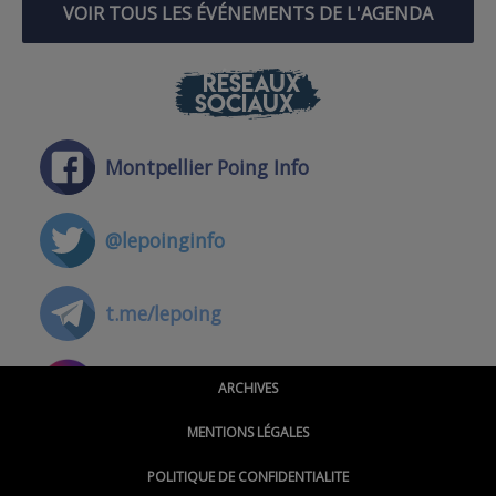
VOIR TOUS LES ÉVÉNEMENTS DE L'AGENDA
RÉSEAUX
SOCIAUX
Montpellier Poing Info
@lepoinginfo
t.me/lepoing
@montpellierpoinginfo
ARCHIVES
MENTIONS LÉGALES
@lepoinginfo.bsky.social
POLITIQUE DE CONFIDENTIALITE