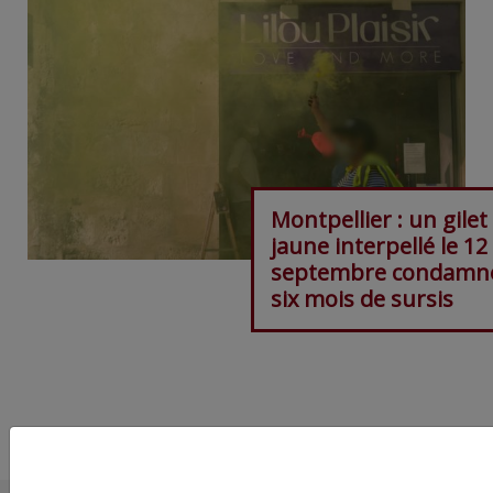
Montpellier : un gilet
jaune interpellé le 12
septembre condamn
six mois de sursis