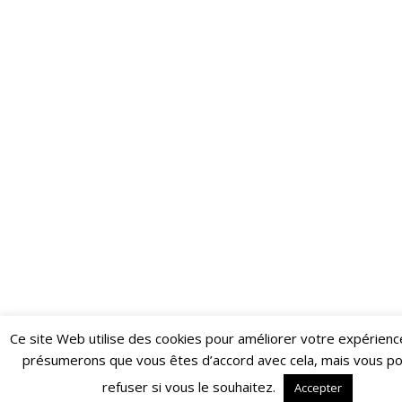
Ce site Web utilise des cookies pour améliorer votre expérienc
Restez informé·e des dernières actualités du Poing !
présumerons que vous êtes d’accord avec cela, mais vous p
ABONNEZ-VOUS À LA NEWSLETTER
refuser si vous le souhaitez.
Accepter