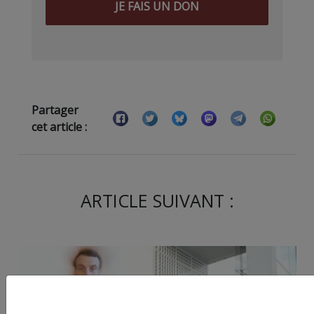
JE FAIS UN DON
Partager
cet article :
ARTICLE SUIVANT :