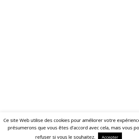
Ce site Web utilise des cookies pour améliorer votre expérienc
Restez informé·e des dernières actualités du Poing !
présumerons que vous êtes d’accord avec cela, mais vous p
ABONNEZ-VOUS À LA NEWSLETTER
refuser si vous le souhaitez.
Accepter