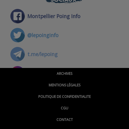
Montpellier Poing Info
@lepoinginfo
t.me/lepoing
@montpellierpoinginfo
ARCHIVES
MENTIONS LÉGALES
@lepoinginfo.bsky.social
POLITIQUE DE CONFIDENTIALITE
CGU
@LePoingMontpellier
CONTACT