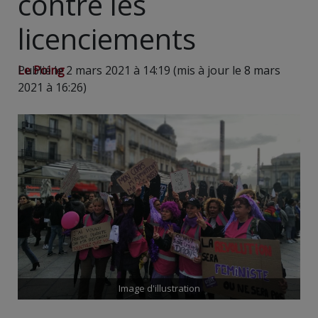
contre les
licenciements
Le Poing
Publié le 2 mars 2021 à 14:19 (mis à jour le 8 mars
2021 à 16:26)
Image d'illustration