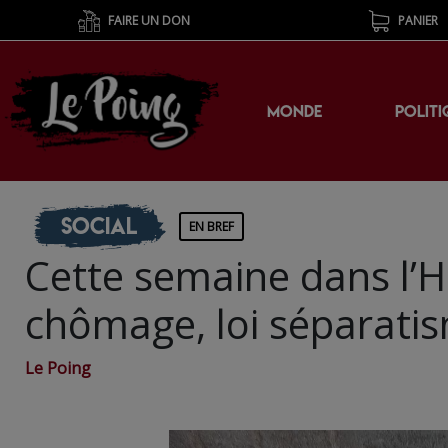
FAIRE UN DON
PANIER
MONDE
POLITI
Social
EN BREF
Cette semaine dans l’H
chômage, loi séparati
Le Poing