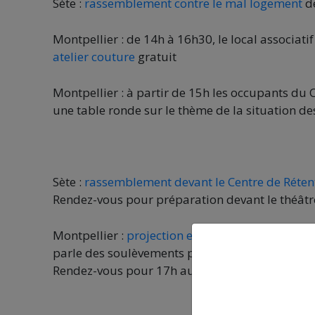
Sète :
rassemblement contre le mal logement
de
Montpellier : de 14h à 16h30, le local associati
atelier couture
gratuit
Montpellier : à partir de 15h les occupants du
une table ronde sur le thème de la situation des 
Sète :
rassemblement devant le Centre de Réten
Rendez-vous pour préparation devant le théâtr
Montpellier :
projection et débat
autour du fil
parle des soulèvements populaires algériens d
Rendez-vous pour 17h au Bât du Peuple, 1 rue 
V