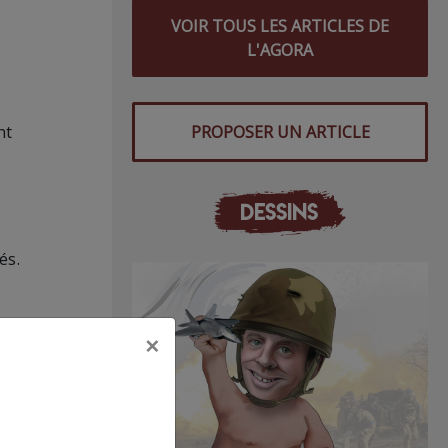
VOIR TOUS LES ARTICLES DE
L'AGORA
nt
PROPOSER UN ARTICLE
DESSINS
és.
×