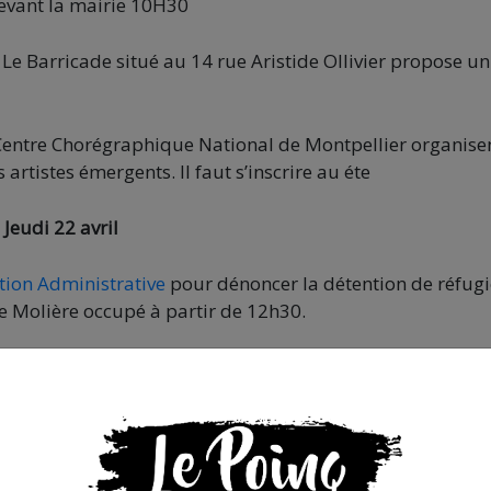
vant la mairie 10H30
f Le Barricade situé au 14 rue Aristide Ollivier propose un
 Centre Chorégraphique National de Montpellier organise
artistes émergents. Il faut s’inscrire au éte
Jeudi 22 avril
tion Administrative
pour dénoncer la détention de réfugi
e Molière occupé à partir de 12h30.
m
« Un seul héros, le peuple »
de Mathieu Rigouste. Le film
e décembre 1960, à la fin de la guerre d’indépendance.
de la Substantion.
endredi 23 avril