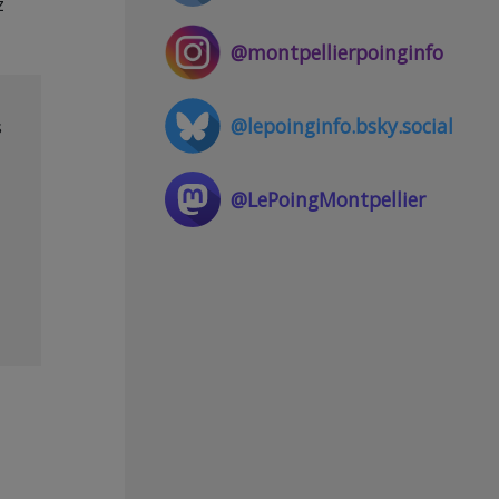
z
@montpellierpoinginfo
@lepoinginfo.bsky.social
s
@LePoingMontpellier