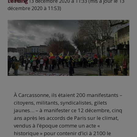
Le Poing
Publié le 13 décembre 2020 à 11:33 (mis à jour le 13
décembre 2020 à 11:53)
À Carcassonne, ils étaient 200 manifestants –
citoyens, militants, syndicalistes, gilets
jaunes… – à manifester ce 12 décembre, cinq
ans après les accords de Paris sur le climat,
vendus à l’époque comme un acte «
historique » pour contenir d’ici à 2100 le