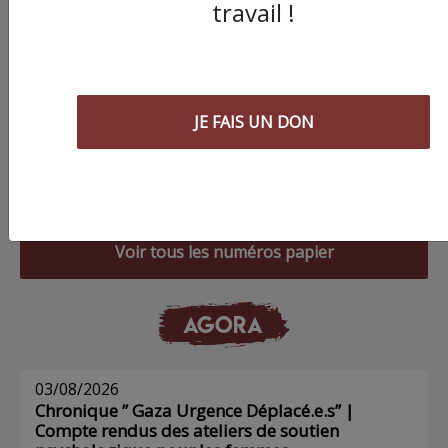
travail !
JE FAIS UN DON
Commander le dernier numéro papier du
Poing !
Voir tous les numéros papier
AGORA
03/08/2026
Chronique ” Gaza Urgence Déplacé.e.s” |
Compte rendus des ateliers de soutien