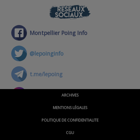
RÉSEAUX
SOCIAUX
Montpellier Poing Info
@lepoinginfo
t.me/lepoing
@montpellierpoinginfo
ARCHIVES
MENTIONS LÉGALES
@lepoinginfo.bsky.social
POLITIQUE DE CONFIDENTIALITE
CGU
@LePoingMontpellier