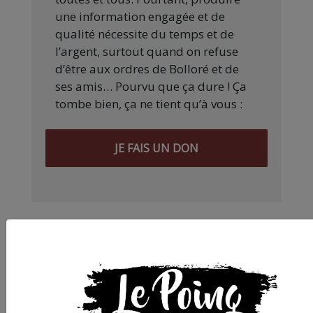
une information engagée et de
qualité nécessite du temps et de
l’argent, surtout quand on refuse
d’être aux ordres de Bolloré et de
ses amis… Pourvu que ça dure ! Ça
tombe bien, ça ne tient qu’à vous :
JE FAIS UN DON
Partager
cet article :