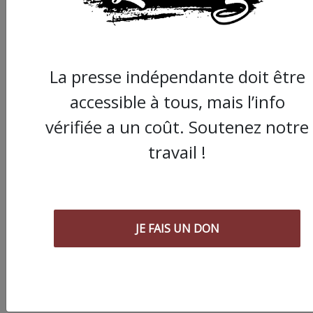
ARTICLE SUIVANT :
La presse indépendante doit être
accessible à tous, mais l’info
vérifiée a un coût. Soutenez notre
travail !
Projet de loi Yadan : à
Montpellier, les sout
JE FAIS UN DON
à la Palestine craigne
"la fin des
manifestations"