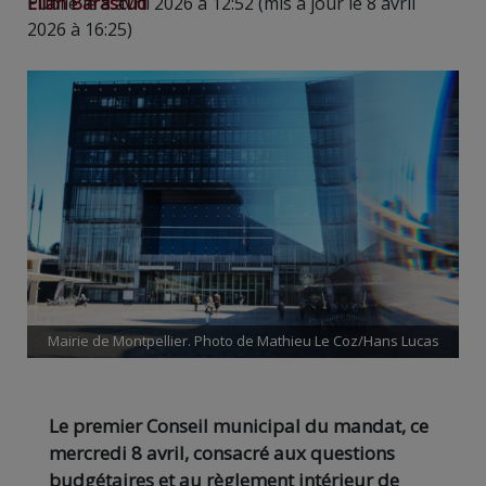
Elian Barascud
Publié le 8 avril 2026 à 12:52 (mis à jour le 8 avril
2026 à 16:25)
Mairie de Montpellier. Photo de Mathieu Le Coz/Hans Lucas
Le premier Conseil municipal du mandat, ce
mercredi 8 avril, consacré aux questions
budgétaires et au règlement intérieur de