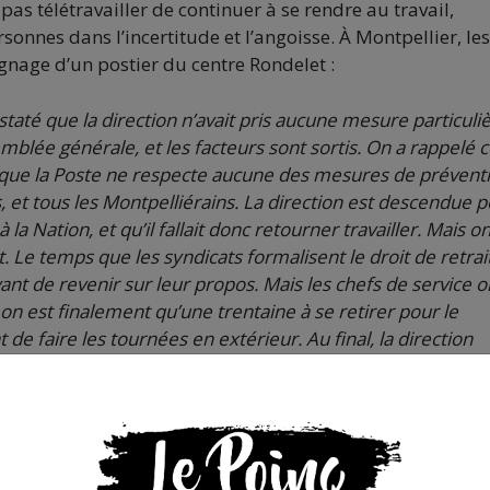
s télétravailler de continuer à se rendre au travail,
sonnes dans l’incertitude et l’angoisse. À Montpellier, les
gnage d’un postier du centre Rondelet :
staté que la direction n’avait pris aucune mesure particuliè
mblée générale, et les facteurs sont sortis. On a rappelé 
ir que la Poste ne respecte aucune des mesures de prévent
, et tous les Montpelliérains. La direction est descendue 
 la Nation, et qu’il fallait donc retourner travailler. Mais on
. Le temps que les syndicats formalisent le droit de retrait
 avant de revenir sur leur propos. Mais les chefs de service o
on est finalement qu’une trentaine à se retirer pour le
faire les tournées en extérieur. Au final, la direction
cteurs un jour sur deux, mais toujours sans protection. À Ma
it de retrait. »
ction
précise que la comité hygiène et sécurité exceptionn
é signalisé un cas de
« danger grave et imminent à Rondele