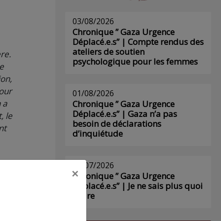
03/08/2026
Chronique ” Gaza Urgence
Déplacé.e.s” | Compte rendus des
ateliers de soutien
re.
psychologique pour les femmes
ce
ion,
pour
01/08/2026
 a
Chronique ” Gaza Urgence
Déplacé.e.s” | Gaza n’a pas
, le
besoin de déclarations
nt
d’inquiétude
lbosc
29/07/2026
×
Chronique ” Gaza Urgence
Déplacé.e.s” | Je ne sais plus quoi
écrire
el
t,