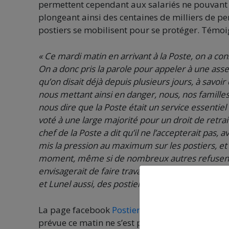
permettent cependant aux salariés ne pouvant pa
plongeant ainsi des centaines de milliers de per
postiers se mobilisent pour se protéger. Témoi
« Ce mardi matin en arrivant à la Poste, on a con
On a donc pris la parole pour appeler à une asse
qu’on disait déjà depuis plusieurs jours, à savo
nous mettant ainsi en danger, nous, nos familles
nous dire que la Poste était un service essentiel à
voté à une large majorité pour un droit de retrait
chef de la Poste a dit qu’il ne l’accepterait pas,
mis la pression au maximum sur les postiers, et 
moment, même si de nombreux autres refusent de 
envisagerait de faire travailler la moitié des fa
et Lunel aussi, des postiers ont fait valoir leur dro
La page facebook
Postiers de Montpellier en A
prévue ce matin ne s’est pas tenue, et qu’il a ét