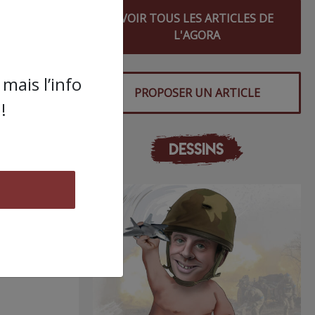
santé
VOIR TOUS LES ARTICLES DE
L'AGORA
mais l’info
PROPOSER UN ARTICLE
!
s
DESSINS