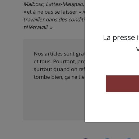
Malbosc, Lattes-Mauguio, Saint-Jean-de-Védas et
»
et à ne pas se laisser
« intimider par une direc
travailler dans des conditions inacceptables, bi
télétravail. »
La presse 
Nos articles sont gratuits car nous penson
et tous. Pourtant, produire une information
surtout quand on refuse d’être aux ordres 
tombe bien, ça ne tient qu’à vous :