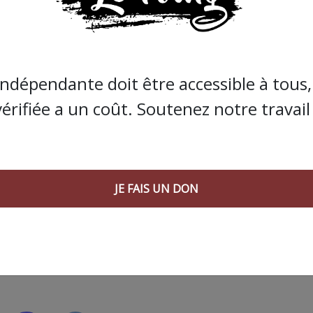
 Coliposte »
. Cette page appelle à se
« battre pour notre 
tion qui ne connait que […] le fouet pour nous obliger à
en planquée pour la plupart dans leurs petits bureaux ou en
indépendante doit être accessible à tous, 
vérifiée a un coût. Soutenez notre travail 
s que la presse indépendante doit être accessible à toute
 engagée et de qualité nécessite du temps et de l’argent,
de Bolloré et de ses amis… Pourvu que ça dure ! Ça
JE FAIS UN DON
JE FAIS UN DON