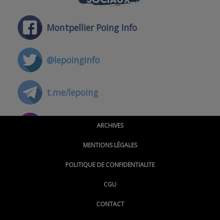
Montpellier Poing Info
@lepoinginfo
t.me/lepoing
@montpellierpoinginfo
ARCHIVES
MENTIONS LÉGALES
@lepoinginfo.bsky.social
POLITIQUE DE CONFIDENTIALITE
CGU
@LePoingMontpellier
CONTACT