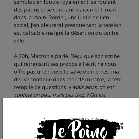
semble s’en foutre royalement, se roulant
des patins et se souriant niaisement, main
dans la main. Bordel, une lueur de lien
social, j’en pleurerai presque tant la tension
est palpable malgré la désertion du centre
ville.
A 20h, Macron a parlé. Déçu que son scribe
qui retranscrit ses propos à l’écrit ne nous
offre pas une nouvelle salve de memes, ma
dérive continue dans mon 15m carré, la tête
remplie de questions.
« Mais alors, on est
confiné un peu, mais pas trop ? On est
vraiment en guerre ? Vais-je être obligé de
prétexter de TRAVAILLER juste pour pouvoir
sortir de chez moi sans prendre 135 euros
d’amende comme au Karnaval des Gueux ? »
Et puis merde, un journaliste gonzo