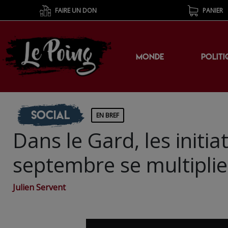
FAIRE UN DON
PANIER
MONDE
POLITI
Social
EN BREF
Dans le Gard, les initi
septembre se multiplie
Julien Servent