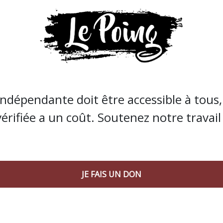
imitrophe de la Lozère au nord du département, et de se
blements quotidiens, tous les soirs à 20h30 sur la place 
indépendante doit être accessible à tous, 
vérifiée a un coût. Soutenez notre travail 
JE FAIS UN DON