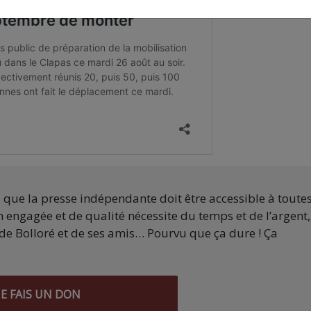
s que la presse indépendante doit être accessible à toute
 engagée et de qualité nécessite du temps et de l’argent,
de Bolloré et de ses amis… Pourvu que ça dure ! Ça
JE FAIS UN DON