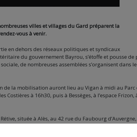
nombreuses villes et villages du Gard préparent la
rendez-vous à venir.
tie en dehors des réseaux politiques et syndicaux
téritaire du gouvernement Bayrou, s’étoffe et pousse de 
ée sociale, de nombreuses assemblées s’organisent dans le
 de la mobilisation auront lieu au Vigan à midi au Parc
es Costières à 16h30, puis à Bessèges, à l’espace Frizon, 
 Rétive, située à Alès, au 42 rue du Faubourg d’Auvergne,
ration, dès 19h.