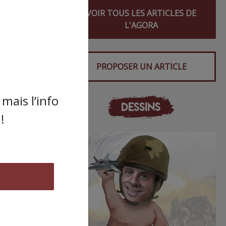
s
VOIR TOUS LES ARTICLES DE
du
L'AGORA
PROPOSER UN ARTICLE
mais l’info
DESSINS
!