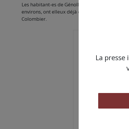
Les habitant-es de Génolhac, petite commune l
environs, ont elleux déjà opté pour des rassem
Colombier.
La presse 