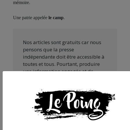
mémoire.
Une patrie appelée
le camp
.
Nos articles sont gratuits car nous
pensons que la presse
indépendante doit être accessible à
toutes et tous. Pourtant, produire
une information engagée et de
qualité nécessite du temps et de
l’argent, surtout quand on refuse
d’être aux ordres de Bolloré et de
ses amis… Pourvu que ça dure ! Ça
tombe bien, ça ne tient qu’à vous :
JE FAIS UN DON