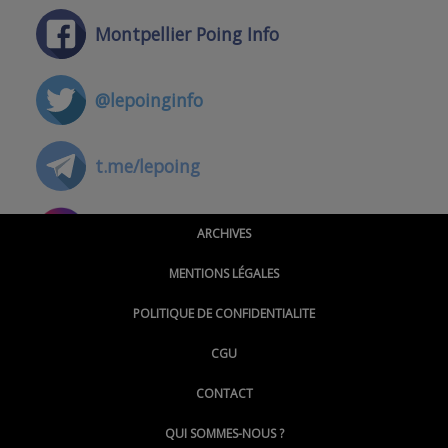
Montpellier Poing Info
@lepoinginfo
t.me/lepoing
@montpellierpoinginfo
ARCHIVES
MENTIONS LÉGALES
@lepoinginfo.bsky.social
POLITIQUE DE CONFIDENTIALITE
CGU
@LePoingMontpellier
CONTACT
QUI SOMMES-NOUS ?