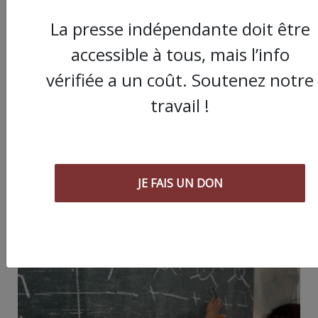
La presse indépendante doit être
accessible à tous, mais l’info
vérifiée a un coût. Soutenez notre
Partager
travail !
cet article :
ARTICLE AGORA SUIVANT :
JE FAIS UN DON