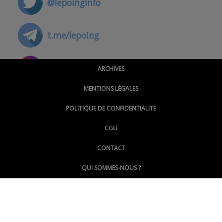
@lepoinginfo
t.me/lepoing
@montpellierpoinginfo
ARCHIVES
MENTIONS LÉGALES
@lepoinginfo.bsky.social
POLITIQUE DE CONFIDENTIALITE
CGU
@LePoingMontpellier
CONTACT
QUI SOMMES-NOUS ?