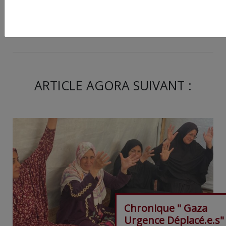
Partager
cet article :
ARTICLE AGORA SUIVANT :
Chronique " Gaza
Urgence Déplacé.e.s"