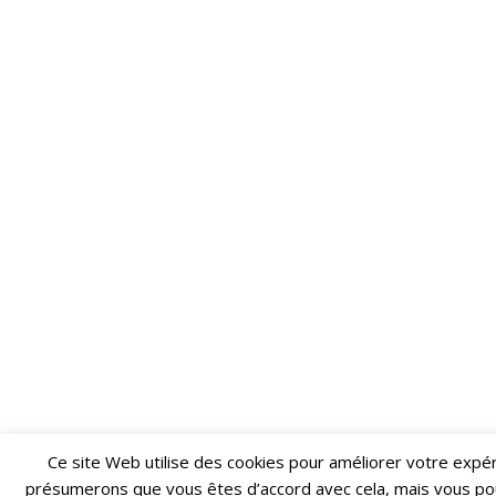
Ce site Web utilise des cookies pour améliorer votre expé
Restez informé·e des dernières actualités du Poing !
présumerons que vous êtes d’accord avec cela, mais vous po