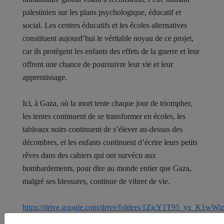
palestinien sur les plans psychologique, éducatif et
social. Les centres éducatifs et les écoles alternatives
constituent aujourd’hui le véritable noyau de ce projet,
car ils protègent les enfants des effets de la guerre et leur
offrent une chance de poursuivre leur vie et leur
apprentissage.
Ici, à Gaza, où la mort tente chaque jour de triompher,
les tentes continuent de se transformer en écoles, les
tableaux noirs continuent de s’élever au-dessus des
décombres, et les enfants continuent d’écrire leurs petits
rêves dans des cahiers qui ont survécu aux
bombardements, pour dire au monde entier que Gaza,
malgré ses blessures, continue de vibrer de vie.
https://drive.google.com/drive/folders/1ZjcY1T95_yx_K1w