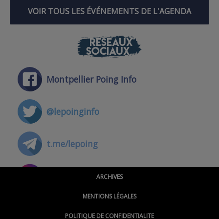
VOIR TOUS LES ÉVÉNEMENTS DE L'AGENDA
RÉSEAUX
SOCIAUX
Montpellier Poing Info
@lepoinginfo
t.me/lepoing
@montpellierpoinginfo
ARCHIVES
MENTIONS LÉGALES
@lepoinginfo.bsky.social
POLITIQUE DE CONFIDENTIALITE