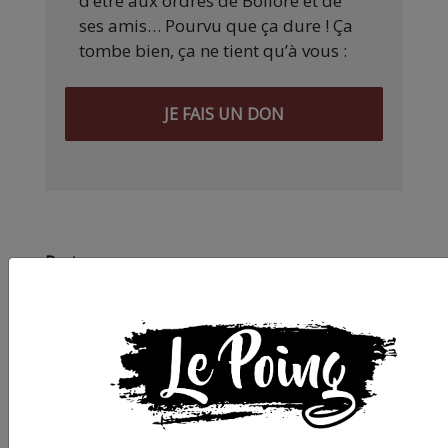
d’être aux ordres de Bolloré et de
ses amis… Pourvu que ça dure ! Ça
tombe bien, ça ne tient qu’à vous :
JE FAIS UN DON
Partager
cet article :
ARTICLE SUIVANT :