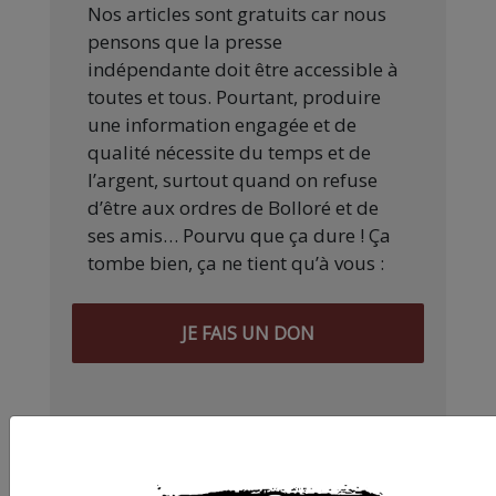
Nos articles sont gratuits car nous
pensons que la presse
indépendante doit être accessible à
toutes et tous. Pourtant, produire
une information engagée et de
qualité nécessite du temps et de
l’argent, surtout quand on refuse
d’être aux ordres de Bolloré et de
ses amis… Pourvu que ça dure ! Ça
tombe bien, ça ne tient qu’à vous :
JE FAIS UN DON