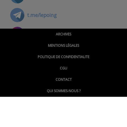
t.me/lepoing
@montpellierpoinginfo
ARCHIVES
MENTIONS LÉGALES
@lepoinginfo.bsky.social
POLITIQUE DE CONFIDENTIALITE
CGU
@LePoingMontpellier
CONTACT
QUI SOMMES-NOUS ?