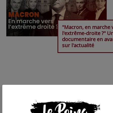
"Macron, en marche 
l'extrême-droite ?" U
documentaire en ava
sur l'actualité