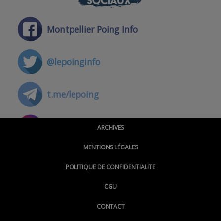
SOCIAUX
Montpellier Poing Info
@lepoinginfo
t.me/lepoing
@montpellierpoinginfo
ARCHIVES
MENTIONS LÉGALES
@lepoinginfo.bsky.social
POLITIQUE DE CONFIDENTIALITE
CGU
@LePoingMontpellier
CONTACT