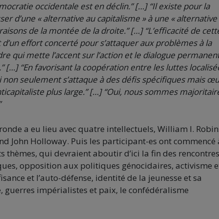
mocratie occidentale est en déclin.” […] “Il existe pour la
r d’une « alternative au capitalisme » à une « alternative
raisons de la montée de la droite.” […] “L’efficacité de cett
 d’un effort concerté pour s’attaquer aux problèmes à la
adre qui mette l’accent sur l’action et le dialogue permanen
 […] “En favorisant la coopération entre les luttes localisé
i non seulement s’attaque à des défis spécifiques mais œ
capitaliste plus large.” […] “Oui, nous sommes majoritair
”
ronde a eu lieu avec quatre intellectuels, William I. Robi
and John Holloway. Puis les participant-es ont commencé 
nts thèmes, qui devraient aboutir d’ici la fin des rencontre
es, opposition aux politiques génocidaires, activisme e
isance et l’auto-défense, identité de la jeunesse et sa
, guerres impérialistes et paix, le confédéralisme