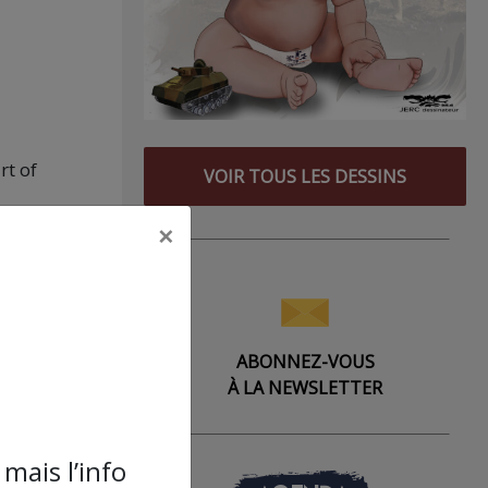
rt of
VOIR TOUS LES DESSINS
×
rès
ABONNEZ-VOUS
oisis
À LA NEWSLETTER
et
mais l’info