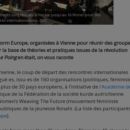
érents sont réunies à Vienne jusqu'au 16 février pour des
es internationalistes. (DR)
eform Europe, organisées à Vienne pour réunir des group
 la base de théories et pratiques issues de la révolution
Le Poing
en était, on vous raconte
chienne, le coup de départ des rencontres internationales
é-es, issu-es de 160 organisations (politiques, féminist
 plus de 30 pays européens, à l’initiative de
l’Académie de
stique de la Fédération de la société kurde autrichienne
 Women’s Weaving The Future (mouvement féministe
publiques de la jeunesse Ronahi. (La liste des participants
rope
).