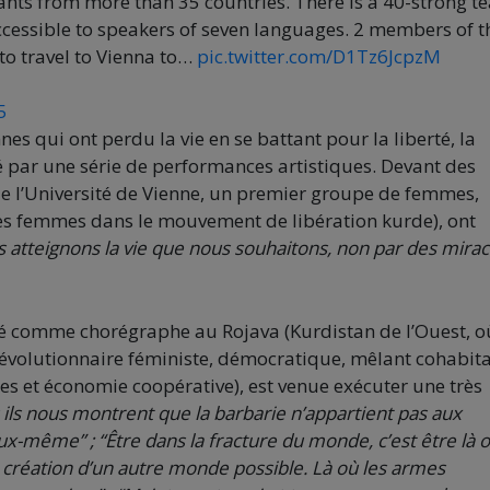
ants from more than 35 countries. There is a 40-strong t
accessible to speakers of seven languages. 2 members of t
to travel to Vienna to…
pic.twitter.com/D1Tz6JcpzM
5
s qui ont perdu la vie en se battant pour la liberté, la
 par une série de performances artistiques. Devant des
de l’Université de Vienne, un premier groupe de femmes,
e des femmes dans le mouvement de libération kurde), ont
 atteignons la vie que nous souhaitons, non par des mirac
ficié comme chorégraphe au Rojava (Kurdistan de l’Ouest, o
évolutionnaire féministe, démocratique, mêlant cohabit
s et économie coopérative), est venue exécuter une très
 ils nous montrent que la barbarie n’appartient pas aux
eux-même” ; “Être dans la fracture du monde, c’est être là o
la création d’un autre monde possible. Là où les armes