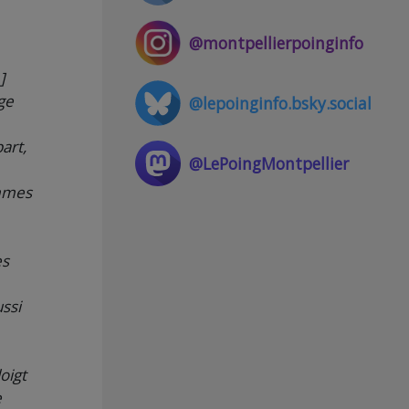
@montpellierpoinginfo
]
ge
@lepoinginfo.bsky.social
art,
@LePoingMontpellier
ommes
es
ssi
oigt
e