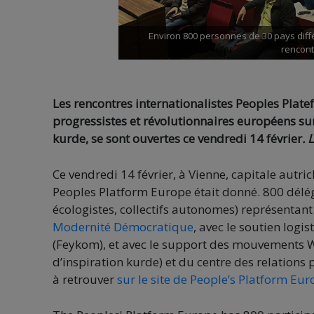
Environ 800 personnes de 30 pays diff
rencontr
Les rencontres internationalistes Peoples Plat
progressistes et révolutionnaires européens sur
kurde, se sont ouvertes ce vendredi 14 février
. 
Ce vendredi 14 février, à Vienne, capitale autri
Peoples Platform Europe était donné. 800 délégu
écologistes, collectifs autonomes) représentant
Modernité Démocratique
, avec le soutien logi
(Feykom), et avec le support des mouvements
d’inspiration kurde) et du centre des relations 
à retrouver
sur le site de People’s Platform Eu