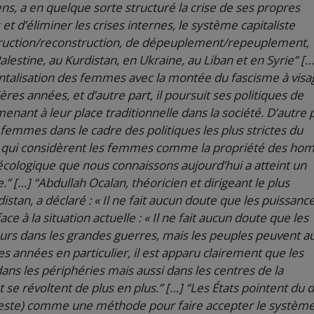
ens, a en quelque sorte structuré la crise de ses propres
et d’éliminer les crises internes, le système capitaliste
struction/reconstruction, de dépeuplement/repeuplement,
lestine, au Kurdistan, en Ukraine, au Liban et en Syrie” […
mentalisation des femmes avec la montée du fascisme à visa
es années, et d’autre part, il poursuit ses politiques de
ant à leur place traditionnelle dans la société. D’autre p
 femmes dans le cadre des politiques les plus strictes du
es qui considèrent les femmes comme la propriété des h
se écologique que nous connaissons aujourd’hui a atteint un
.” […] “Abdullah Ocalan, théoricien et dirigeant le plus
tan, a déclaré : « Il ne fait aucun doute que les puissanc
à la situation actuelle : « Il ne fait aucun doute que les
rs dans les grandes guerres, mais les peuples peuvent au
 années en particulier, il est apparu clairement que les
s les périphéries mais aussi dans les centres de la
 se révoltent de plus en plus.” […] “Les États pointent du d
 (peste) comme une méthode pour faire accepter le systèm