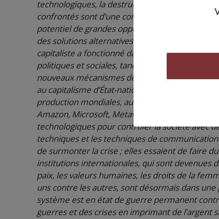
technologiques, la destruction écologique et l
confrontés sont d’une complexité et d’un impac
potentiel de grandes opportunités. Notre capacité
des solutions alternatives est la clé de la réali
capitaliste a fonctionné dans une spirale de cr
politiques et sociales, tandis que le système se
nouveaux mécanismes de contrôle.” […] “Contrai
au capitalisme d’État-nation, les mondialistes, 
production mondiales, aux réseaux numériques e
Amazon, Microsoft, Metaverse, l’industrie électr
technologiques pour contrôler la société avec des
techniques et les techniques de communication à 
de surmonter la crise ; elles essaient de faire du 
institutions internationales, qui sont devenues 
paix, les valeurs humaines, les droits de la femme,
uns contre les autres, sont désormais dans une p
système est en état de guerre permanent contre
guerres et des crises en imprimant de l’argent s