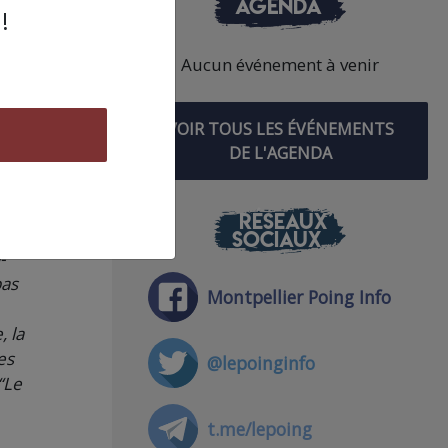
AGENDA
!
’un
éer
Aucun événement à venir
té
ques,
VOIR TOUS LES ÉVÉNEMENTS
de
DE L'AGENDA
râce
s de
,
RÉSEAUX
SOCIAUX
-
pas
Montpellier Poing Info
, la
es
@lepoinginfo
“Le
t.me/lepoing