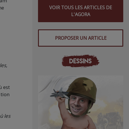
eam
he
VOIR TOUS LES ARTICLES DE
L'AGORA
PROPOSER UN ARTICLE
DESSINS
les,
ù est
ation
ù les