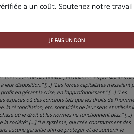
es crises économiques et sociales auxquelles nous sommes
vérifiée a un coût. Soutenez notre travail 
t sans précédent. Mais chaque grand défi s’accompagne d
 à apprendre, à innover, à construire la solidarité et à cr
sation de ces opportunités.” […] “Historiquement, la moderni
ise permanente. Ces crises érodent les structures économi
 maintient en masquant ses vulnérabilités et en concevant 
JE FAIS UN DON
rement aux nationalistes, qui cherchent à se maintenir g
qui cherchent à maintenir leur domination grâce aux chaîne
t aux organisations et entreprises transnationales (Apple
onique et le secteur automobile), utilisent leurs avantages
 méthodes de bio-pouvoir, en utilisant les possibilités bio
leur disposition.” […] “Les forces capitalistes n’essaient 
profit en gérant la crise, en l’approfondissant.” […] “Les
des espaces où des concepts tels que les droits de l’homme
 la réconciliation, etc. sont vidés de leur sens et utilisés l
hase où le droit et les normes ne fonctionnent plus.” […] 
 la société” […] “Le système, qui crée constamment des
ans aucune garantie afin de protéger et de soutenir le