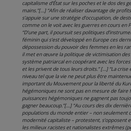
capitalisme d’État sur les poches et le dos des g
mains.”[…] “Afin de réaliser davantage de profits 
s’appuie sur une stratégie d’occupation, de de
comme on le voit avec les guerres en cours en Pa
“D’une part, il poursuit ses politiques d’instru
féminin qui s’est développé en Europe ces dernièr
dépossession du pouvoir des femmes en les ramen
il met en œuvre la politique de victimisation des
système patriarcal en coopérant avec les forc
et les privent de tous leurs droits.” […] “La cri
niveau tel que la vie ne peut plus être maintenue
important du Mouvement pour la liberté du Kurdis
hégémoniques ne sont pas en mesure de faire face 
puissances hégémoniques ne gagnent pas toujou
gagner beaucoup.”[…] “Au cours des dix dernières
populations du monde entier – non seulement dan
modernité capitaliste – protestent, s’opposent et
les milieux racistes et nationalistes extrêmes