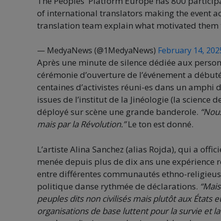
The Peoples' Platform Europe has 800 particip
of international translators making the event 
translation team explain what motivated them 
— MedyaNews (@1MedyaNews)
February 14, 202
Après une minute de silence dédiée aux personne
cérémonie d’ouverture de l’événement a débuté
centaines d’activistes réuni-es dans un amphi 
issues de l’institut de la Jinéologie (la scienc
déployé sur scène une grande banderole.
“Nous
mais par la Révolution.”
Le ton est donné.
L’artiste Alina Sanchez (alias Rojda), qui a of
menée depuis plus de dix ans une expérience r
entre différentes communautés ethno-religieuse
politique danse rythmée de déclarations.
“Mais
peuples dits non civilisés mais plutôt aux États 
organisations de base luttent pour la survie et 