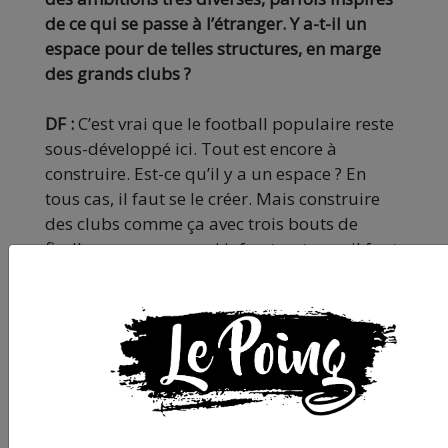
de ce qui se passe à l’étranger. Y a-t-il un
espace pour de telles structures, en marge
des grands clubs ?
DF :
C’est vrai que le football populaire reste
sous-développé ici. Tout est encore à
construire. Est-ce qu’il y a un espace ? En
tous cas, il faut se le créer. Mais construire
des clubs comme ça avec trois bouts de
ficelle, sans moyens ni infrastructures, il faut
reconnaître que ça demande une énergie
folle. Et les instances n’ont aucun intérêt à
faire de cadeaux à des clubs qui défendent
un modèle alternatif, voire qui portent un
discours critique. Raison de plus pour
insister !