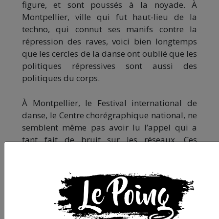
figure, et sont poussés à la noyade. À
Montpellier, ville qui fut haut-lieu de la
techno, qui connut ses manifs contre la
répression des raves, voici bien longtemps
que les cercles de la danse ont oublié que les
politiques répressives sont aussi des
politiques du corps.
À Montpellier, le Festival international de
danse, le Centre chorégraphique national, ne
semblent même pas avoir lu l’appel qui a
tant fait de bruit sur les réseaux. Ces
institutions s’alarment du vieillissement de
leur public, se désolent de n’être plus
perçues par les jeunes comme des endroits
où se pratique une invention des corps pour
un présent d’avenir. Au Poing – où on n’a pas
trop de problèmes d’écoute avec la jeunesse