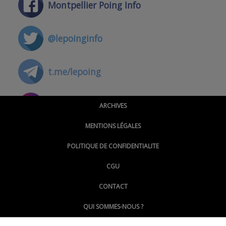
Montpellier Poing Info
@lepoinginfo
t.me/lepoing
@montpellierpoinginfo
ARCHIVES
MENTIONS LÉGALES
@lepoinginfo.bsky.social
POLITIQUE DE CONFIDENTIALITE
CGU
@LePoingMontpellier
CONTACT
QUI SOMMES-NOUS ?