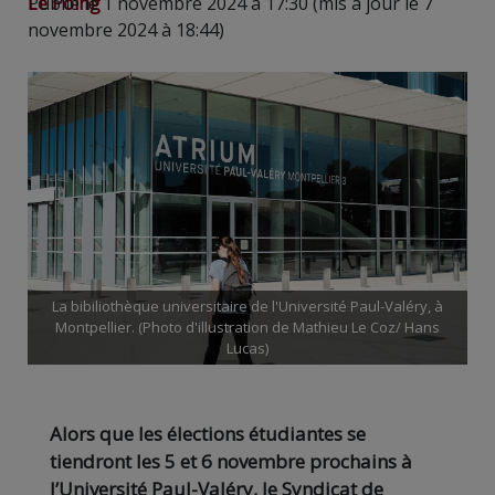
Le Poing
Publié le 1 novembre 2024 à 17:30 (mis à jour le 7
novembre 2024 à 18:44)
La bibiliothèque universitaire de l'Université Paul-Valéry, à
Montpellier. (Photo d'illustration de Mathieu Le Coz/ Hans
Lucas)
Alors que les élections étudiantes se
tiendront les 5 et 6 novembre prochains à
l’Université Paul-Valéry, le Syndicat de