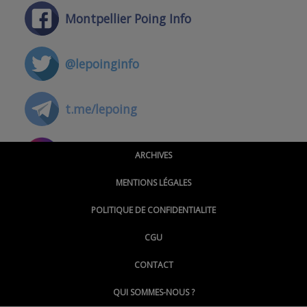
Montpellier Poing Info
@lepoinginfo
t.me/lepoing
@montpellierpoinginfo
ARCHIVES
MENTIONS LÉGALES
@lepoinginfo.bsky.social
POLITIQUE DE CONFIDENTIALITE
CGU
@LePoingMontpellier
CONTACT
QUI SOMMES-NOUS ?