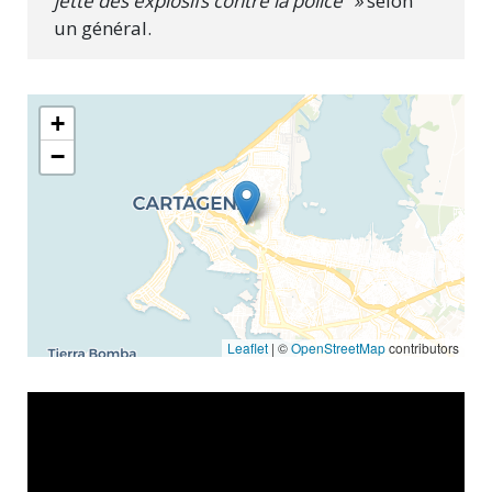
jette des explosifs contre la police” »
selon
un général.
+
−
Leaflet
| ©
OpenStreetMap
contributors