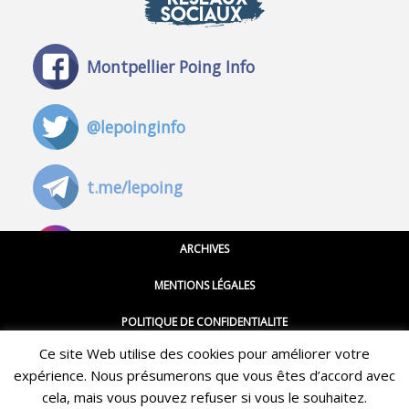
SOCIAUX
Montpellier Poing Info
@lepoinginfo
t.me/lepoing
@montpellierpoinginfo
ARCHIVES
MENTIONS LÉGALES
@lepoinginfo.bsky.social
POLITIQUE DE CONFIDENTIALITE
Ce site Web utilise des cookies pour améliorer votre
CGU
@LePoingMontpellier
expérience. Nous présumerons que vous êtes d’accord avec
Restez informé·e des dernières actualités du Poing !
CONTACT
cela, mais vous pouvez refuser si vous le souhaitez.