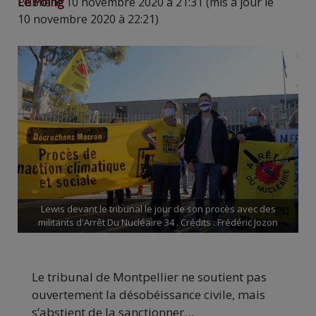
Le Poing
Publié le 10 novembre 2020 à 21:31 (mis à jour le
10 novembre 2020 à 22:21)
Lewis devant le tribunal le jour de son procès avec des
militants d'Arrêt Du Nucléaire 34 . Crédits : Frédéric Jozon
Le tribunal de Montpellier ne soutient pas
ouvertement la désobéissance civile, mais
s’abstient de la sanctionner…