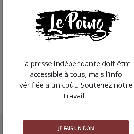
Montpellier : gros co
de semonce des
chauffeurs de bus t
La presse indépendante doit être
accessible à tous, mais l’info
vérifiée a un coût. Soutenez notre
travail !
JE FAIS UN DON