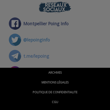
RÉSEAUX
SOCIAUX
Montpellier Poing Info
@lepoinginfo
t.me/lepoing
@montpellierpoinginfo
ARCHIVES
MENTIONS LÉGALES
@lepoinginfo.bsky.social
POLITIQUE DE CONFIDENTIALITE
CGU
@LePoingMontpellier