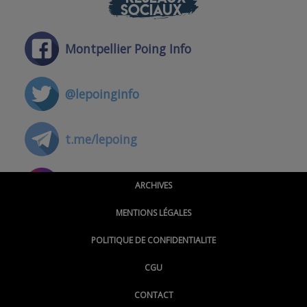
SOCIAUX
Montpellier Poing Info
@lepoinginfo
t.me/lepoing
@montpellierpoinginfo
ARCHIVES
MENTIONS LÉGALES
@lepoinginfo.bsky.social
POLITIQUE DE CONFIDENTIALITE
CGU
@LePoingMontpellier
CONTACT