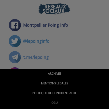
RÉSEAUX
SOCIAUX
Montpellier Poing Info
@lepoinginfo
t.me/lepoing
@montpellierpoinginfo
ARCHIVES
MENTIONS LÉGALES
@lepoinginfo.bsky.social
POLITIQUE DE CONFIDENTIALITE
CGU
@LePoingMontpellier