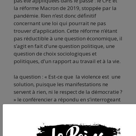
pas été appliquées dans le passé : le CPE et
la réforme Macron de 2019, stoppée par la
pandémie. Rien n’est donc définitif
concernant une loi qui pourrait ne pas
trouver d’application. Cette réforme n’étant
pas réductible à une question économique, il
s’agit en fait d’une question politique, une
question de choix sociologiques et
politiques, d’un rapport au travail et à la vie.
la question : « Est-ce que la violence est une
solution, puisque les manifestations ne
servent à rien, ni le respect de la démocratie ?
» le conférencier a répondu en s’interrogeant
sur l’efficacité de la radicalité et se dit
impressionné par la cohérence de
l’intersyndicale et la montée en puissance de
la mobilisation.