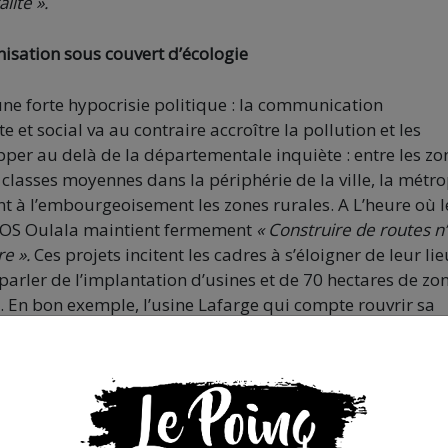
lité ».
isation sous couvert d’écologie
ne forte hypocrisie politique : la communication
et social va au contraire accroître la pollution et les
pper au delà de la départementale inquiète : entre les zo
classes moyennes dans la périphérie de la ville, la métr
t à l’embourgeoisement les zones rurales. A L’heure où l
. SOS Oulala maintient fermement
« Construire de routes n
re ».
Ces projets incitent les cadres à s’éloigner de leur li
s parler de l’implantation d’usines et de 70 hectares de zo
En bon exemple, l’usine Lafarge qui compte rouvrir sa
route, au moment où son site montpelliérain ferme. Ce qui
e camions. Également, le projet de Décathlon-Oxylane qui s
cette urbanisation. Ce projet semble donc bien loin d’une
nt Delafosse ou Mesquida, au contraire. Par cela, le
eau aux entreprises ainsi qu’aux classes supérieures.