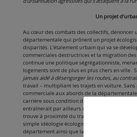
d’urbanisation agressives qui s’attaquent à la rura
Un projet d’urban
Au cœur des combats des collectifs, dénoncer u
départementale qui prônent un projet écologiste 
disparités. L’étalement urbain qui va se dévelo
commerciales destructrices et la migration des 
continue une politique ségrégationniste, menan
logements sont de plus en plus chers en ville
jamais aidé à désengorger les routes, au contrai
travail – multipliant les trajets en voiture. San
commerciale aux abords de la départementale. 
carrière sous condition de construction de la 
entraînerait par ailleurs un très fort trafic d
trouve à proximité du tracé est impliqué dans 
simple idéologie écologiste comme le soutienne
département ainsi que la métropole font un cad