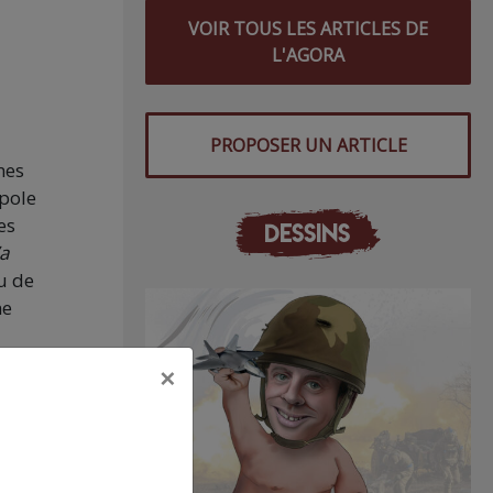
VOIR TOUS LES ARTICLES DE
L'AGORA
PROPOSER UN ARTICLE
nes
opole
es
DESSINS
’a
eu de
ne
×
e