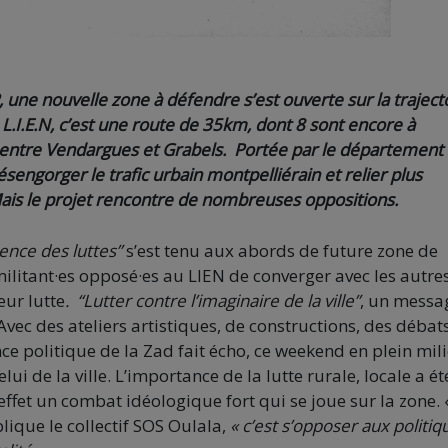
 une nouvelle zone à défendre s’est ouverte sur la traject
 L.I.E.N, c’est une route de 35km, dont 8 sont encore à
5, entre Vendargues et Grabels.
Portée par le département
sengorger le trafic urbain montpelliérain et relier plus
Mais le projet rencontre de nombreuses oppositions.
nce des luttes”
s’est tenu aux abords de future zone de
militant·es opposé·es au LIEN de converger avec les autre
eur lutte
. “Lutter contre l’imaginaire de la ville”
, un messa
Avec des ateliers artistiques, de constructions, des débat
e politique de la Zad fait écho, ce weekend en plein mil
lui de la ville. L’importance de la lutte rurale, locale a é
fet un combat idéologique fort qui se joue sur la zone. 
lique le collectif SOS Oulala,
« c’est s’opposer aux politiq