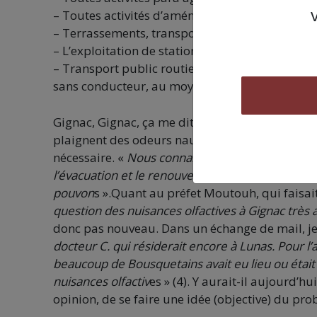
– Toutes activités d’aménagement de sites et act
– Terrassements, transports de matériaux pour l
– L’exploitation de stations d’épurations et de 
– Transport public routier de marchandises, d
sans conducteur, au moyen de véhicules de tou
Gignac, Gignac, ça me dit quelque chose… Je fo
plaignent des odeurs nauséabondes depuis des 
nécessaire. «
Nous connaissons en ce moment de
l’évacuation et le renouvellement de l’air ambia
pouvon
s ».Quant au préfet Moutouh, qui faisait 
question des nuisances olfactives à Gignac très 
donc pas nouveau. Dans un échange de mail, je 
docteur C. qui résiderait encore à Lunas. Pour 
beaucoup de Bousquetains avait eu lieu ou était 
nuisances olfactiv
es » (4). Y aurait-il aujourd’h
opinion, de se faire une idée (objective) du pr