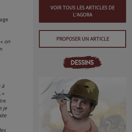
VOIR TOUS LES ARTICLES DE
L'AGORA
tage
PROPOSER UN ARTICLE
 «
on
en
DESSINS
 à
.
»
tre
 je
ite
des