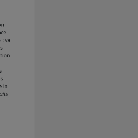
on
nce
 : va
es
ation
s
es
e la
uits