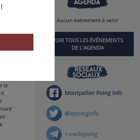
AGENDA
!
Aucun événement à venir
 ou
VOIR TOUS LES ÉVÉNEMENTS
DE L'AGENDA
 se
RÉSEAUX
SOCIAUX
nous
 la
Montpellier Poing Info
it
e
enant
@lepoinginfo
es
ne
t.me/lepoing