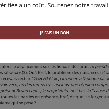
vérifiée a un coût. Soutenez notre travail 
ivités corrélatives ;
e compte de l’entreprise, la location de bennes ;
décharges ;
e déménagement et loueurs de véhicules industriels avec
s tonnages.
JE FAIS UN DON
nce dans mes archives… Bingo ! « A Gignac, les habitants
années ». Compost Environnement ne nie pas, et fera le
s périodes de canicules exceptionnelles qui perturbent
nt
» (2). En conclusion, je cite : «
Nous faisons tout ce que 
alors le déplacement sur les lieux, il déclarait : «
prendre
au sérieux
» (3). Ouf. Bref, le problème des nuisances n’éta
recevais ceci : «
L’ASHVO
était patronnée à l’époque par l
l’avoir vécu, en des temps très anciens, une réunion compr
présent Bruno Lopez, le propriétaire du ” bassin ” cause d
ui toutes les parties en présence, bref, de quoi se forger u
oblème qui se pose ?