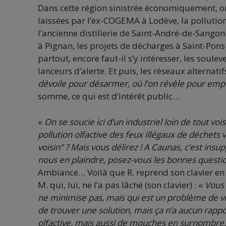
Dans cette région sinistrée économiquement, on
laissées par l’ex-COGEMA à Lodève, la pollution 
l’ancienne distillerie de Saint-André-de-Sango
à Pignan, les projets de décharges à Saint-Pons et
partout, encore faut-il s’y intéresser, les soule
lanceurs d’alerte. Et puis, les réseaux alternat
dévoile pour désarmer, où l’on révèle pour empê
somme, ce qui est d’intérêt public…
«
On se soucie ici d’un industriel loin de tout vois
pollution olfactive des feux illégaux de déchets v
voisin” ? Mais vous délirez ! A Caunas, c’est ins
nous en plaindre, posez-vous les bonnes question
Ambiance… Voilà que R. reprend son clavier en 
M. qui, lui, ne l’a pas lâché (son clavier) : «
Vous 
ne minimise pas, mais qui est un problème de vois
de trouver une solution, mais ça n’a aucun rappo
olfactive, mais aussi de mouches en surnombre, 