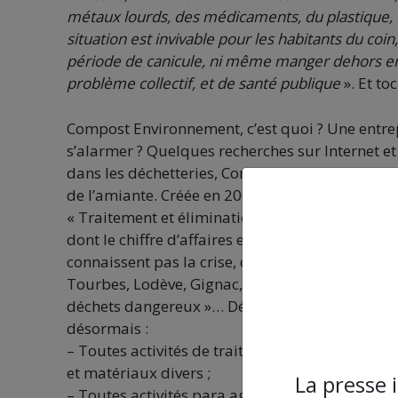
métaux lourds, des médicaments, du plastique, et
situation est invivable pour les habitants du co
période de canicule, ni même manger dehors en 
problème collectif, et de santé publique
». Et toc
Compost Environnement, c’est quoi ? Une entrepri
s’alarmer ? Quelques recherches sur Internet et
dans les déchetteries, Compost Environnement 
de l’amiante. Créée en 2003, l’entreprise Lopez a
« Traitement et élimination des déchets non dan
dont le chiffre d’affaires et en constante évolut
connaissent pas la crise, c’est bien connu. Comp
Tourbes, Lodève, Gignac, Lunas… Ah, cette fois 
déchets dangereux »… Début octobre 2022, l’entr
désormais :
– Toutes activités de traitement des déchets e
et matériaux divers ;
La presse 
– Toutes activités para agricoles relatives à 