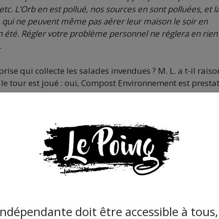
c. L’Orb en est pollué, nos sources en sont polluées, et l
in, qui ne peuvent même pas aérer leur maison le soir en
été. Régler votre problème personnel ne réglera en rien
.
se qui collecte les salades invendues ? M. L. a t-il raiso
 le tour est joué : oui, Compost Environnement est presta
collecte de tout, et même des déchets hospitaliers. Et m
 son siège social à La Tour sur Orb. Son activité :
gereux ». C’est une petite entreprise de quelques salarié
ion. Question traitement des déchets, les petites entrepris
ost Environnement fait alors des petits : à la Tour sur Or
l’activité s’est quand même transformée en « collecte des
eprise déclare une modification de l’activité, où l’on tr
t notamment le recyclage des végétaux, des boues, de pap
indépendante doit être accessible à tous, 
la fabrication d’humus, d’amendements organiques et autre