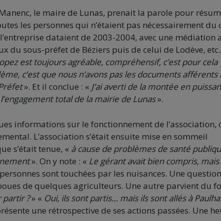
 Manenc, le maire de Lunas, prenait la parole pour résum
utes les personnes qui n’étaient pas nécessairement du c
 l’entreprise dataient de 2003-2004, avec une médiation 
eux du sous-préfet de Béziers puis de celui de Lodève, etc. 
Lopez est toujours agréable, compréhensif, c’est pour cela
blème, c’est que nous n’avons pas les documents afférents
 Préfet
». Et il conclue : «
J’ai averti de la montée en puissa
’engagement total de la mairie de Lunas
».
ues informations sur le fonctionnement de l’association, 
ental. L’association s’était ensuite mise en sommeil
e s’était tenue, «
à cause de problèmes de santé publiq
onnement
». On y note : «
Le gérant avait bien compris, mais i
0 personnes sont touchées par les nuisances. Une questio
 boues de quelques agriculteurs. Une autre parvient du f
 partir ?
» «
Oui, ils sont partis… mais ils sont allés à Paulha
 présente une rétrospective de ses actions passées. Une h