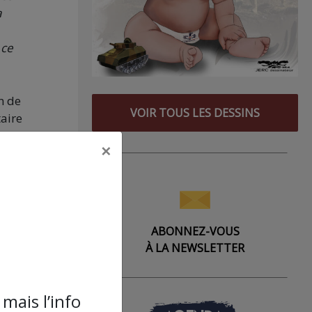
a
 ce
n de
VOIR TOUS LES DESSINS
taire
ême
×
s,
es ne
b,
ABONNEZ-VOUS
ouve
À LA NEWSLETTER
iers
mais l’info
s,