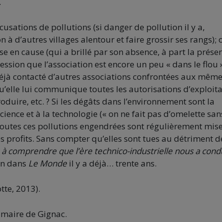
…
usations de pollutions (si danger de pollution il y a,
à d’autres villages alentour et faire grossir ses rangs); 
se en cause (qui a brillé par son absence, à part la prése
ession que l’association est encore un peu « dans le flou »
 déjà contacté d’autres associations confrontées aux mêm
u’elle lui communique toutes les autorisations d’exploit
roduire, etc. ? Si les dégâts dans l’environnement sont la
ience et à la technologie (« on ne fait pas d’omelette san
 toutes ces pollutions engendrées sont régulièrement mis
les profits. Sans compter qu’elles sont tues au détriment d
comprendre que l’ère technico-industrielle nous a cond
in dans
Le Monde
il y a déjà… trente ans.
te, 2013).
 maire de Gignac.