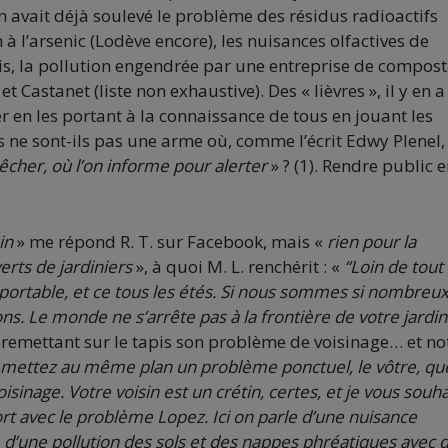
 avait déjà soulevé le problème des résidus radioactifs
à l’arsenic (Lodève encore), les nuisances olfactives de
nis, la pollution engendrée par une entreprise de compos
 Castanet (liste non exhaustive). Des « lièvres », il y en a
ver en les portant à la connaissance de tous en jouant les
ifs ne sont-ils pas une arme où, comme l’écrit Edwy Plenel,
cher, où l’on informe pour alerter
» ? (1). Rendre public 
in
» me répond R. T. sur Facebook, mais «
rien pour la
erts de jardiniers
», à quoi M. L. renchérit : «
“Loin de tout
upportable, et ce tous les étés. Si nous sommes si nombreux
s. Le monde ne s’arrête pas à la frontière de votre jardin
remettant sur le tapis son problème de voisinage… et no
mettez au même plan un problème ponctuel, le vôtre, que
inage. Votre voisin est un crétin, certes, et je vous souha
rt avec le problème Lopez. Ici on parle d’une nuisance
d’une pollution des sols et des nappes phréatiques avec 