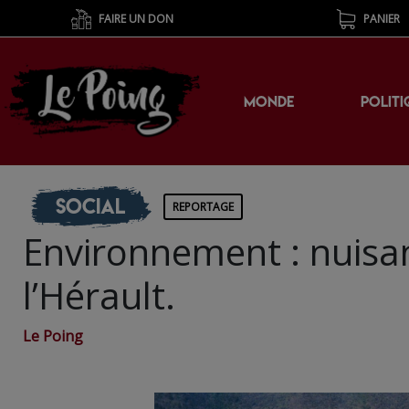
FAIRE UN DON
PANIER
MONDE
POLITI
Social
REPORTAGE
Environnement : nuisan
l’Hérault.
Le Poing