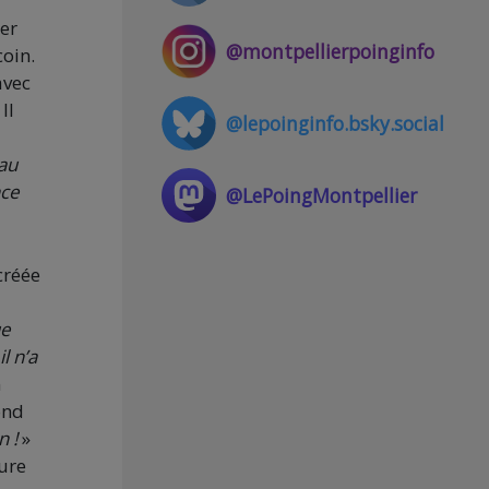
er
@montpellierpoinginfo
oin.
avec
Il
@lepoinginfo.bsky.social
 au
nce
@LePoingMontpellier
créée
ue
l n’a
n
ond
n !
»
eure