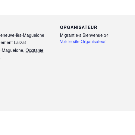
ORGANISATEUR
lleneuve-lès-Maguelone
Migrant·e·s Bienvenue 34
Voir le site Organisateur
ement Larzat
ès-Maguelone
,
Occitanie
e