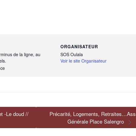
ORGANISATEUR
rminus de la ligne, au
SOS Oulala
ls.
Voir le site Organisateur
nce
t -Le doud //
Précarité, Logements, Retraites…As
Générale Place Salengro